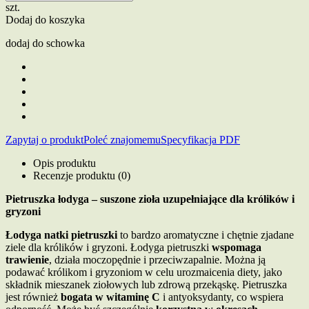
szt.
Dodaj do koszyka
dodaj do schowka
Zapytaj o produkt
Poleć znajomemu
Specyfikacja PDF
Opis produktu
Recenzje produktu (0)
Pietruszka łodyga – suszone zioła uzupełniające dla królików i
gryzoni
Łodyga natki pietruszki
to bardzo aromatyczne i chętnie zjadane
ziele dla królików i gryzoni. Łodyga pietruszki
wspomaga
trawienie
, działa moczopędnie i przeciwzapalnie. Można ją
podawać królikom i gryzoniom w celu urozmaicenia diety, jako
składnik mieszanek ziołowych lub zdrową przekąskę. Pietruszka
jest również
bogata w witaminę C
i antyoksydanty, co wspiera