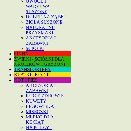
OWOCE I
WARZYWA
SUSZONE
DOBRE NA ZĄBKI
ZIOŁA SUSZONE
NATURALNE
PRZYSMAKI
AKCESORIA I
ZABAWKI
ŚCIÓŁKI
SIANA
ŻWIRKI / ŚCIÓŁKI DLA
KRÓLIKÓW I GRYZONI
TRANSPORTERY
KLATKI i KOJCE
KOT I PIES
AKCESORIA I
ZABAWKI
KOCIE ZDROWIE
KUWETY
LEGOWISKA
MISECZKI
MLEKO DLA
KOCIĄT
NA PCHŁY I