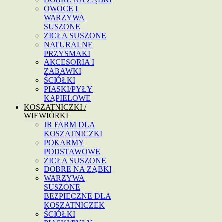
OWOCE I
WARZYWA
SUSZONE
ZIOŁA SUSZONE
NATURALNE
PRZYSMAKI
AKCESORIA I
ZABAWKI
ŚCIÓŁKI
PIASKI/PYŁY
KĄPIELOWE
KOSZATNICZKI /
WIEWIÓRKI
JR FARM DLA
KOSZATNICZKI
POKARMY
PODSTAWOWE
ZIOŁA SUSZONE
DOBRE NA ZĄBKI
WARZYWA
SUSZONE
BEZPIECZNE DLA
KOSZATNICZEK
ŚCIÓŁKI