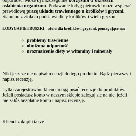
odporność. Może być szczególnie
korzystna w okresach
osłabienia organizmu
. Podawanie łodyg pietruszki może wspierać
prawidłową
pracę układu trawiennego u królików i gryzoni.
Siano oraz zioła to podstawa diety królików i wielu gryzoni.
ŁODYGA PIETRUSZKI – zioła dla królików i gryzoni, pomagające na:
problemy trawienne
obniżona odporność
urozmaicenie diety w witaminy i minerały
Nikt jeszcze nie napisał recenzji do tego produktu. Bądź pierwszy i
napisz recenzję.
Tylko zarejestrowani klienci mogą pisać recenzje do produktów.
Jeżeli posiadasz konto w naszym sklepie zaloguj się na nie, jeżeli
nie załóż bezpłatne konto i napisz recenzję.
Klienci zakupili także