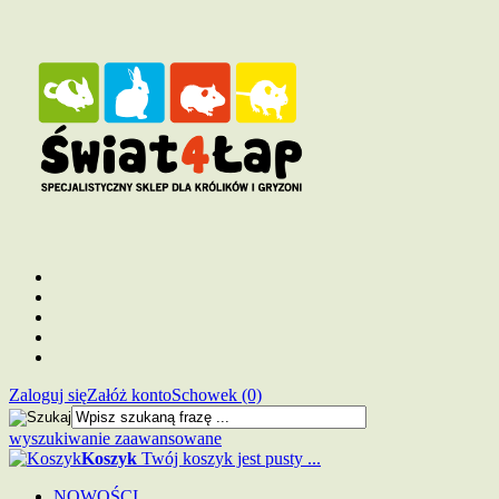
Zaloguj się
Załóż konto
Schowek (0)
wyszukiwanie zaawansowane
Koszyk
Twój koszyk jest pusty ...
NOWOŚCI