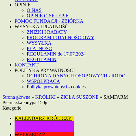
OPINIE
O NAS
OPINIE O SKLEPIE
POMOC FUNDACJI - ZBIÓRKA
WYSYŁKA I PŁATNOŚĆ
ZNIŻKI I RABATY
PROGRAM LOJALNOŚCIOWY
WYSYŁKA
PŁATNOŚĆ
REGULAMIN do 17.07.2024
REGULAMIN
KONTAKT
POLITYKA PRYWATNOŚCI
OCHRONA DANYCH OSOBOWYCH - RODO
WSPÓŁPRACA
Polityka prywatności - cookies
Strona główna
»
KRÓLIKI
»
ZIOŁA SUSZONE
»
SAMFARM
Pietruszka łodyga 150g
Kategorie
KALENDARZ KRÓLICZY
ZDROWIE KRÓLIKÓW I
GRYZONI
WYPRZEDAŻ