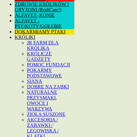
ZDROWIE KRÓLIKÓW I
GRYZONI (RodiCare!)
ALFAVET- KONIE
ALFAVET -
PSY/KOTY/GOŁĘBIE
DOKARMIAMY PTAKI
KRÓLIKI
JR FARM DLA
KRÓLIKA
KRÓLICZE
GADŻETY
POMOC FUNDACJI
POKARMY
PODSTAWOWE
SIANA
DOBRE NA ZĄBKI
NATURALNE
PRZYSMAKI,
OWOCE I
WARZYWA
ZIOŁA SUSZONE
AKCESORIA /
ZABAWKI /
LEGOWISKA /
KLATKI