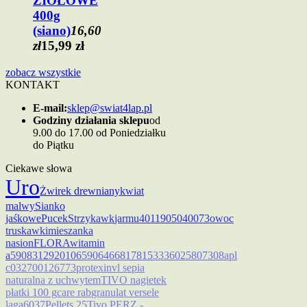
ZIOŁOWE
400g
(siano)
16,60
zł
15,99 zł
zobacz wszystkie
KONTAKT
E-mail:
sklep@swiat4lap.pl
Godziny działania sklepu
od
9.00 do 17.00 od Poniedziałku
do Piątku
Ciekawe słowa
Uro
Żwirek drewniany
kwiat
malwy
Sianko
jaśkowe
Pucek
Strzykawk
jarmu
4011905040073
owoc
truskawki
mieszanka
nasion
FLORA
witamin
a
5908312920106
5906466817815
3336025807308
apl
c
032700126773
protexin
vl sepia
naturalna z uchwytem
TIVO nagietek
płatki 100 g
care rab
granulat versele
laga
6037
Pellets 25
Tivo PERZ -