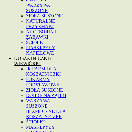
WARZYWA
SUSZONE
ZIOŁA SUSZONE
NATURALNE
PRZYSMAKI
AKCESORIA I
ZABAWKI
ŚCIÓŁKI
PIASKI/PYŁY
KĄPIELOWE
KOSZATNICZKI /
WIEWIÓRKI
JR FARM DLA
KOSZATNICZKI
POKARMY
PODSTAWOWE
ZIOŁA SUSZONE
DOBRE NA ZĄBKI
WARZYWA
SUSZONE
BEZPIECZNE DLA
KOSZATNICZEK
ŚCIÓŁKI
PIASKI/PYŁY