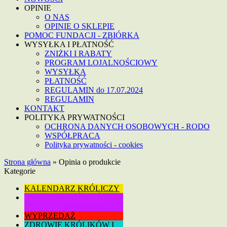
OPINIE
O NAS
OPINIE O SKLEPIE
POMOC FUNDACJI - ZBIÓRKA
WYSYŁKA I PŁATNOŚĆ
ZNIŻKI I RABATY
PROGRAM LOJALNOŚCIOWY
WYSYŁKA
PŁATNOŚĆ
REGULAMIN do 17.07.2024
REGULAMIN
KONTAKT
POLITYKA PRYWATNOŚCI
OCHRONA DANYCH OSOBOWYCH - RODO
WSPÓŁPRACA
Polityka prywatności - cookies
Strona główna
»
Opinia o produkcie
Kategorie
KALENDARZ KRÓLICZY
ZDROWIE KRÓLIKÓW I
GRYZONI
WYPRZEDAŻ
ZDROWIE KRÓLIKÓW I