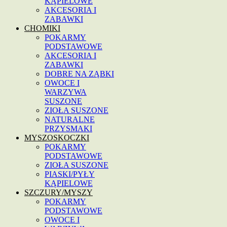
KĄPIELOWE
AKCESORIA I
ZABAWKI
CHOMIKI
POKARMY
PODSTAWOWE
AKCESORIA I
ZABAWKI
DOBRE NA ZĄBKI
OWOCE I
WARZYWA
SUSZONE
ZIOŁA SUSZONE
NATURALNE
PRZYSMAKI
MYSZOSKOCZKI
POKARMY
PODSTAWOWE
ZIOŁA SUSZONE
PIASKI/PYŁY
KĄPIELOWE
SZCZURY/MYSZY
POKARMY
PODSTAWOWE
OWOCE I