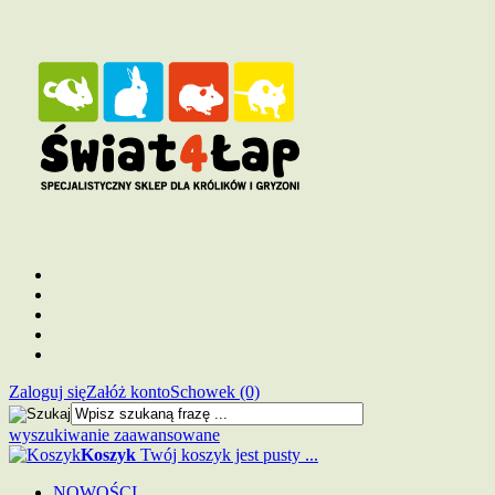
Zaloguj się
Załóż konto
Schowek (0)
wyszukiwanie zaawansowane
Koszyk
Twój koszyk jest pusty ...
NOWOŚCI