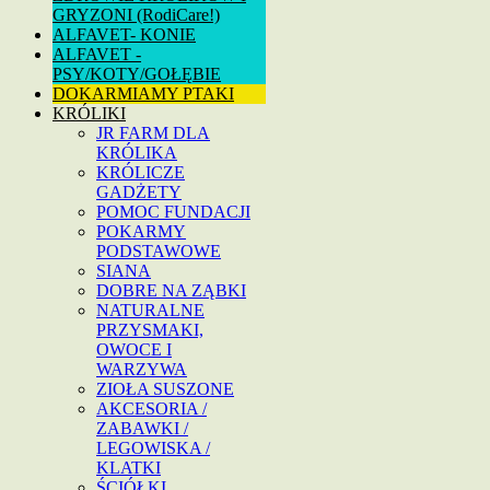
GRYZONI (RodiCare!)
ALFAVET- KONIE
ALFAVET -
PSY/KOTY/GOŁĘBIE
DOKARMIAMY PTAKI
KRÓLIKI
JR FARM DLA
KRÓLIKA
KRÓLICZE
GADŻETY
POMOC FUNDACJI
POKARMY
PODSTAWOWE
SIANA
DOBRE NA ZĄBKI
NATURALNE
PRZYSMAKI,
OWOCE I
WARZYWA
ZIOŁA SUSZONE
AKCESORIA /
ZABAWKI /
LEGOWISKA /
KLATKI
ŚCIÓŁKI