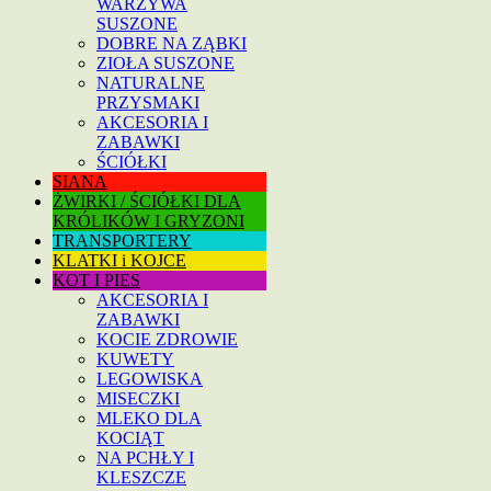
WARZYWA
SUSZONE
DOBRE NA ZĄBKI
ZIOŁA SUSZONE
NATURALNE
PRZYSMAKI
AKCESORIA I
ZABAWKI
ŚCIÓŁKI
SIANA
ŻWIRKI / ŚCIÓŁKI DLA
KRÓLIKÓW I GRYZONI
TRANSPORTERY
KLATKI i KOJCE
KOT I PIES
AKCESORIA I
ZABAWKI
KOCIE ZDROWIE
KUWETY
LEGOWISKA
MISECZKI
MLEKO DLA
KOCIĄT
NA PCHŁY I
KLESZCZE