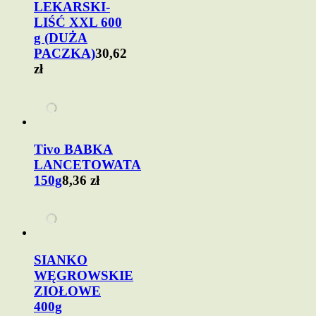
LEKARSKI-
LIŚĆ XXL 600
g (DUŻA
PACZKA)
30,62
zł
Tivo BABKA
LANCETOWATA
150g
8,36 zł
SIANKO
WĘGROWSKIE
ZIOŁOWE
400g