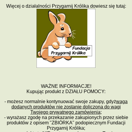
Wi
ę
cej o dzia
ł
alno
ś
ci Przygarnij Królika dowi
esz si
ę
tutaj:
WA
Ż
NE INFORMACJE!
Kupuj
ą
c produkt z DZIA
Ł
U POMOCY:
- mo
ż
esz normalnie kontynuowa
ć
swoje zakupy, gdy
ż
waga
dodanych produktów nie zostanie doliczona do wagi
Twojego prywatnego zamówienia
;
-
wyra
ż
asz zgod
ę
na przekazanie zakupionych przez siebie
produktów z opisem "ZBIÓRKA" podopiecznym Fundacji
Przygarnij Królika;