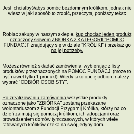
Je
ś
li chcia
ł
by
ś
/aby
ś
pomóc bezdomnym królikom, jednak nie
wiesz w jaki sposób to zrobi
ć
, przeczytaj poni
ż
szy tekst:
Robi
ą
c zakupy w naszym sklepie,
kup chocia
ż
jeden produkt
oznaczony s
ł
owem ZBIÓRKA z KATEGORII "POMOC
FUNDACJI" znajduj
ą
cy si
ę
w dziale "KRÓLIKI" i przeka
ż
go
na jej potrzeby.
Mo
ż
esz
równie
ż
sk
ł
ada
ć
zamówienia, wybieraj
ą
c z listy
produktów przeznaczonych na POMOC FUNDACJI (mo
ż
e to
by
ć
nawet tylko 1 produkt). Wtedy jako opcj
ę
odbioru nale
ż
y
wybra
ć
"ODBIÓR OSOBISTY".
Po zrealizowaniu zamówienia
wszystkie produkty
oznaczone jako "ZBIÓRKA" zostan
ą
przekazane
wolontariuszom z Fundacji Przygarnij Królika, którzy na co
dzie
ń
zajmuj
ą
si
ę
pomoc
ą
królikom, ich adopcjami oraz
prowadzeniem domów tymczasowych, w których wiele
ratowanych królików czeka na swój jedyny dom.