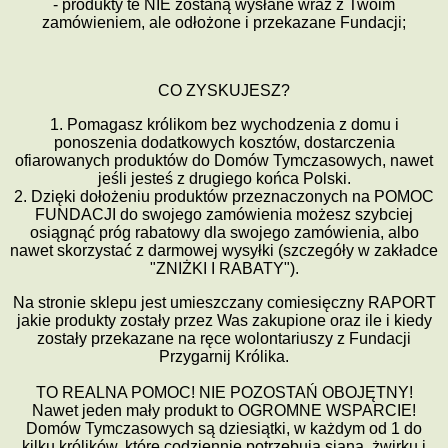
- produkty te
NIE zostan
ą
wys
ł
ane wraz z Twoim
zamówieniem, ale od
ł
o
ż
one i przekazane Fundacji;
CO ZYSKUJESZ?
1. Pomagasz królikom bez wychodzenia z domu i
ponoszenia dodatkowych kosztów, dostarczenia
ofiarowanych produktów do Domów Tymczasowych, nawet
je
ś
li jeste
ś
z drugiego ko
ń
ca Polski.
2. Dzi
ę
ki do
ł
o
ż
eniu produktów przeznaczonych na POMOC
FUNDACJI do swojego zamówienia mo
ż
esz szybciej
osi
ą
gn
ąć
próg rabatowy dla swojego zamówienia, albo
nawet skorzysta
ć
z darmowej wysy
ł
ki (szczegó
ł
y w zak
ł
adce
"ZNI
Ż
KI I RABATY").
Na stronie sklepu jest
umieszczany comiesi
ę
czny RAPORT
jakie produkty zosta
ł
y przez Was zakupione oraz ile i kiedy
zosta
ł
y przekazane na r
ę
ce wolontariuszy z Fundacji
Przygarnij Królika.
TO REALNA POMOC! NIE POZOSTA
Ń
OBOJ
Ę
TNY!
Nawet jeden ma
ł
y produkt to OGROMNE WSPARCIE!
Domów Tymczasowych s
ą
dziesi
ą
tki, w ka
ż
dym od 1 do
kilku królików, które codziennie potrzebuj
ą
siana,
ż
wirku i