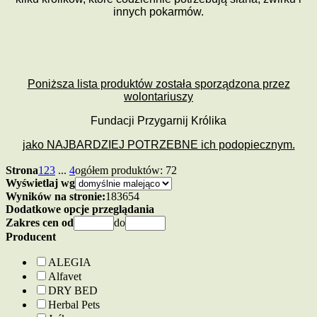
innych pokarmów.
Poni
ż
sza lista produktów zosta
ł
a sporz
ą
dzona przez
wolontariuszy
Fundacji Przygarnij Królika
jako NAJBARDZIEJ POTRZEBNE ich podopiecznym.
Strona
1
2
3
...
4
ogółem produktów: 72
Wyświetlaj wg
Wyników na stronie:
18
36
54
Dodatkowe opcje przeglądania
Zakres cen od
do
Producent
ALEGIA
Alfavet
DRY BED
Herbal Pets