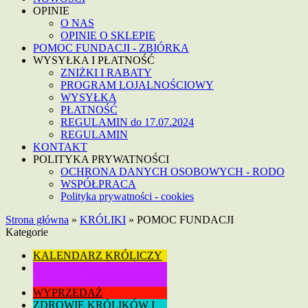
OPINIE
O NAS
OPINIE O SKLEPIE
POMOC FUNDACJI - ZBIÓRKA
WYSYŁKA I PŁATNOŚĆ
ZNIŻKI I RABATY
PROGRAM LOJALNOŚCIOWY
WYSYŁKA
PŁATNOŚĆ
REGULAMIN do 17.07.2024
REGULAMIN
KONTAKT
POLITYKA PRYWATNOŚCI
OCHRONA DANYCH OSOBOWYCH - RODO
WSPÓŁPRACA
Polityka prywatności - cookies
Strona główna
»
KRÓLIKI
»
POMOC FUNDACJI
Kategorie
KALENDARZ KRÓLICZY
ZDROWIE KRÓLIKÓW I
GRYZONI
WYPRZEDAŻ
ZDROWIE KRÓLIKÓW I