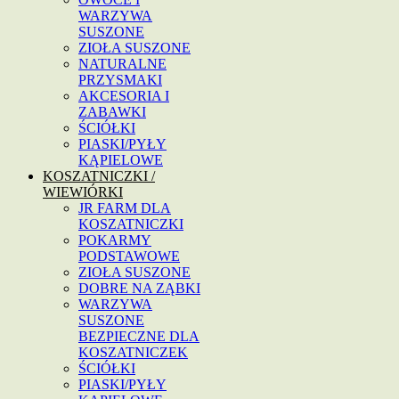
WARZYWA
SUSZONE
ZIOŁA SUSZONE
NATURALNE
PRZYSMAKI
AKCESORIA I
ZABAWKI
ŚCIÓŁKI
PIASKI/PYŁY
KĄPIELOWE
KOSZATNICZKI /
WIEWIÓRKI
JR FARM DLA
KOSZATNICZKI
POKARMY
PODSTAWOWE
ZIOŁA SUSZONE
DOBRE NA ZĄBKI
WARZYWA
SUSZONE
BEZPIECZNE DLA
KOSZATNICZEK
ŚCIÓŁKI
PIASKI/PYŁY