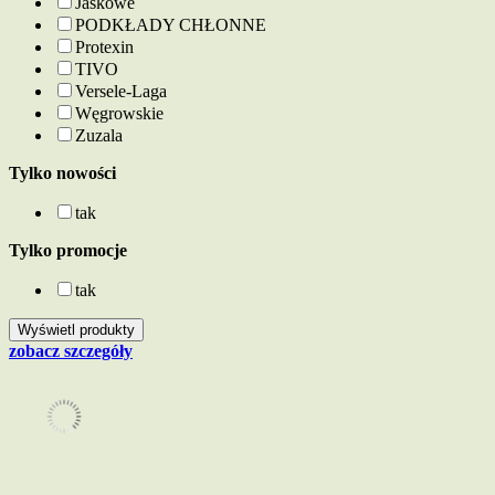
Jaśkowe
PODKŁADY CHŁONNE
Protexin
TIVO
Versele-Laga
Węgrowskie
Zuzala
Tylko nowości
tak
Tylko promocje
tak
zobacz szczegóły