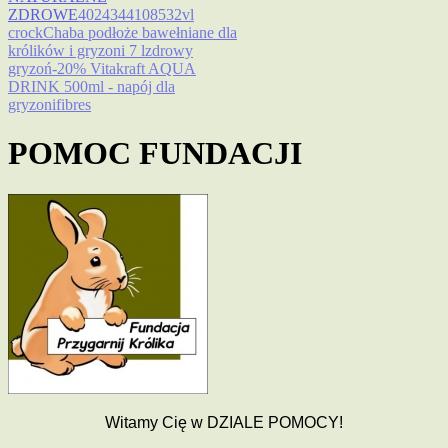
ZDROWE
4024344108532
vl
crock
Chaba podłoże bawełniane dla
królików i gryzoni 7 l
zdrowy
gryzoń
-20% Vitakraft AQUA
DRINK 500ml - napój dla
gryzoni
fibres
POMOC FUNDACJI
Witamy Ci
ę
w DZIALE POMOCY!