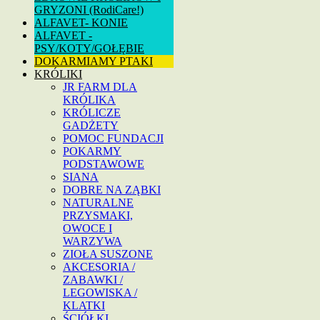
GRYZONI (RodiCare!)
ALFAVET- KONIE
ALFAVET -
PSY/KOTY/GOŁĘBIE
DOKARMIAMY PTAKI
KRÓLIKI
JR FARM DLA
KRÓLIKA
KRÓLICZE
GADŻETY
POMOC FUNDACJI
POKARMY
PODSTAWOWE
SIANA
DOBRE NA ZĄBKI
NATURALNE
PRZYSMAKI,
OWOCE I
WARZYWA
ZIOŁA SUSZONE
AKCESORIA /
ZABAWKI /
LEGOWISKA /
KLATKI
ŚCIÓŁKI