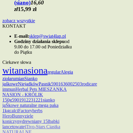
(siano)
16,60
zł
15,99 zł
zobacz wszystkie
KONTAKT
E-mail:
sklep@swiat4lap.pl
Godziny działania sklepu
od
9.00 do 17.00 od Poniedziałku
do Piątku
Ciekawe słowa
wita
nasiona
regular
Alegia
zioła
rumian
Sianko
jaśkowe
Niejadków
Pasnik
5901636002503
rodicare
immun
Herbal Pets MIESZANKA
NASION - KRÓLIK
150g
5901912231221
sianko
jaŚkowe naturalne mega paka
1kg
calci
Factoryherbs
HeroBunny
ziele
koniczyny
drewniany 15l
babki
lancetowatej
Tivo-Stars Ciastka
NATURALNE