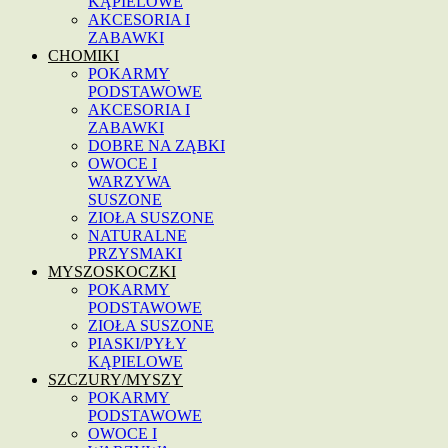
KĄPIELOWE
AKCESORIA I
ZABAWKI
CHOMIKI
POKARMY
PODSTAWOWE
AKCESORIA I
ZABAWKI
DOBRE NA ZĄBKI
OWOCE I
WARZYWA
SUSZONE
ZIOŁA SUSZONE
NATURALNE
PRZYSMAKI
MYSZOSKOCZKI
POKARMY
PODSTAWOWE
ZIOŁA SUSZONE
PIASKI/PYŁY
KĄPIELOWE
SZCZURY/MYSZY
POKARMY
PODSTAWOWE
OWOCE I