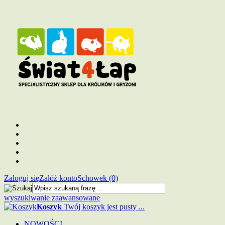
Zaloguj się
Załóż konto
Schowek (0)
wyszukiwanie zaawansowane
Koszyk
Twój koszyk jest pusty ...
NOWOŚCI