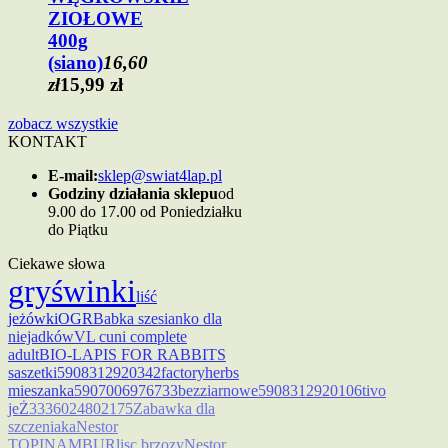
ZIOŁOWE
400g
(siano)
16,60
zł
15,99 zł
zobacz wszystkie
KONTAKT
E-mail:
sklep@swiat4lap.pl
Godziny działania sklepu
od
9.00 do 17.00 od Poniedziałku
do Piątku
Ciekawe słowa
gry
świnki
liść
jeżówki
OGR
Babka sze
sianko dla
niejadków
VL cuni complete
adult
BIO-LAPIS FOR RABBITS
saszetki
5908312920342
factoryherbs
mieszanka
5907006976733
bezziarnowe
5908312920106
tivo
jeŻ
3336024802175
Zabawka dla
szczeniaka
Nestor
TOPINAMBUR
lisc brzozy
Nestor