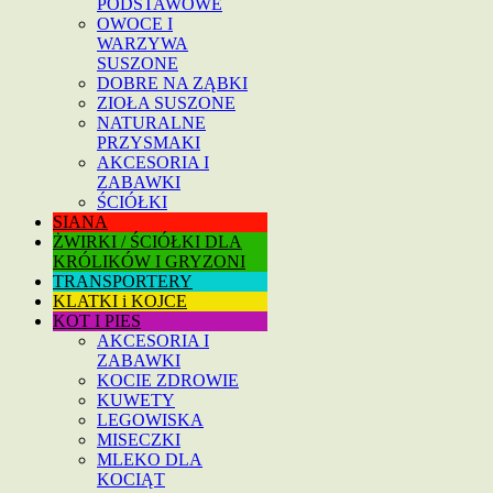
PODSTAWOWE
OWOCE I
WARZYWA
SUSZONE
DOBRE NA ZĄBKI
ZIOŁA SUSZONE
NATURALNE
PRZYSMAKI
AKCESORIA I
ZABAWKI
ŚCIÓŁKI
SIANA
ŻWIRKI / ŚCIÓŁKI DLA
KRÓLIKÓW I GRYZONI
TRANSPORTERY
KLATKI i KOJCE
KOT I PIES
AKCESORIA I
ZABAWKI
KOCIE ZDROWIE
KUWETY
LEGOWISKA
MISECZKI
MLEKO DLA
KOCIĄT