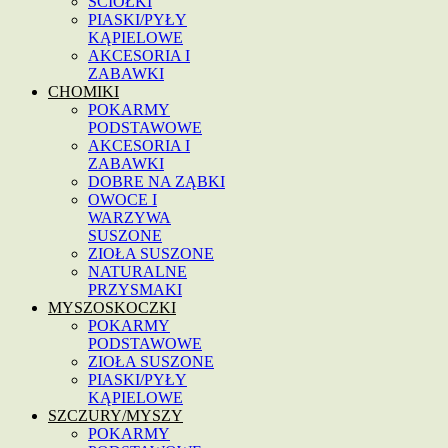
ŚCIÓŁKI
PIASKI/PYŁY
KĄPIELOWE
AKCESORIA I
ZABAWKI
CHOMIKI
POKARMY
PODSTAWOWE
AKCESORIA I
ZABAWKI
DOBRE NA ZĄBKI
OWOCE I
WARZYWA
SUSZONE
ZIOŁA SUSZONE
NATURALNE
PRZYSMAKI
MYSZOSKOCZKI
POKARMY
PODSTAWOWE
ZIOŁA SUSZONE
PIASKI/PYŁY
KĄPIELOWE
SZCZURY/MYSZY
POKARMY