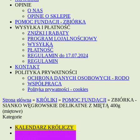
OPINIE
O NAS
OPINIE O SKLEPIE
POMOC FUNDACJI - ZBIÓRKA
WYSYŁKA I PŁATNOŚĆ
ZNIŻKI I RABATY
PROGRAM LOJALNOŚCIOWY
WYSYŁKA
PŁATNOŚĆ
REGULAMIN do 17.07.2024
REGULAMIN
KONTAKT
POLITYKA PRYWATNOŚCI
OCHRONA DANYCH OSOBOWYCH - RODO
WSPÓŁPRACA
Polityka prywatności - cookies
Strona główna
»
KRÓLIKI
»
POMOC FUNDACJI
»
ZBIÓRKA -
SIANKO WĘGROWSKIE DELIKATNE Z MIĘTĄ 400g
(miętowe)
Kategorie
KALENDARZ KRÓLICZY
ZDROWIE KRÓLIKÓW I
GRYZONI