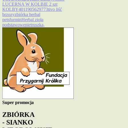
LUCERNA W KOLBIE 2 szt
KOLBY
4011905629773
tivo liść
brzozy
zbiórka herbal
pets
furmin
Herbal zioła
podstawowe
pietruszka,
Super promocja
ZBIÓRKA
- SIANKO