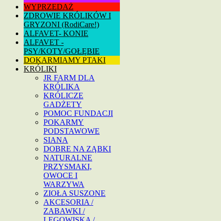
WYPRZEDAŻ
ZDROWIE KRÓLIKÓW I
GRYZONI (RodiCare!)
ALFAVET- KONIE
ALFAVET -
PSY/KOTY/GOŁĘBIE
DOKARMIAMY PTAKI
KRÓLIKI
JR FARM DLA
KRÓLIKA
KRÓLICZE
GADŻETY
POMOC FUNDACJI
POKARMY
PODSTAWOWE
SIANA
DOBRE NA ZĄBKI
NATURALNE
PRZYSMAKI,
OWOCE I
WARZYWA
ZIOŁA SUSZONE
AKCESORIA /
ZABAWKI /
LEGOWISKA /