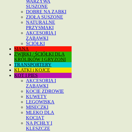
WARZYWA
SUSZONE
DOBRE NA ZĄBKI
ZIOŁA SUSZONE
NATURALNE
PRZYSMAKI
AKCESORIA I
ZABAWKI
ŚCIÓŁKI
SIANA
ŻWIRKI / ŚCIÓŁKI DLA
KRÓLIKÓW I GRYZONI
TRANSPORTERY
KLATKI i KOJCE
KOT I PIES
AKCESORIA I
ZABAWKI
KOCIE ZDROWIE
KUWETY
LEGOWISKA
MISECZKI
MLEKO DLA
KOCIĄT
NA PCHŁY I
KLESZCZE