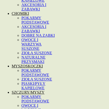
KĄPIELOWE
AKCESORIA I
ZABAWKI
CHOMIKI
POKARMY
PODSTAWOWE
AKCESORIA I
ZABAWKI
DOBRE NA ZĄBKI
OWOCE I
WARZYWA
SUSZONE
ZIOŁA SUSZONE
NATURALNE
PRZYSMAKI
MYSZOSKOCZKI
POKARMY
PODSTAWOWE
ZIOŁA SUSZONE
PIASKI/PYŁY
KĄPIELOWE
SZCZURY/MYSZY
POKARMY
PODSTAWOWE
OWOCE I