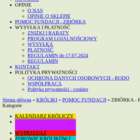
OPINIE
O NAS
OPINIE O SKLEPIE
POMOC FUNDACJI - ZBIÓRKA
WYSYŁKA I PŁATNOŚĆ
ZNIŻKI I RABATY
PROGRAM LOJALNOŚCIOWY
WYSYŁKA
PŁATNOŚĆ
REGULAMIN do 17.07.2024
REGULAMIN
KONTAKT
POLITYKA PRYWATNOŚCI
OCHRONA DANYCH OSOBOWYCH - RODO
WSPÓŁPRACA
Polityka prywatności - cookies
Strona główna
»
KRÓLIKI
»
POMOC FUNDACJI
»
ZBIÓRKA - Ro
Kategorie
KALENDARZ KRÓLICZY
ZDROWIE KRÓLIKÓW I
GRYZONI
WYPRZEDAŻ
ZDROWIE KRÓLIKÓW I