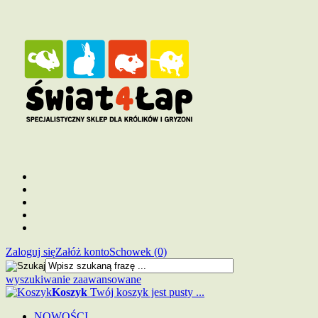
Zaloguj się
Załóż konto
Schowek (0)
wyszukiwanie zaawansowane
Koszyk
Twój koszyk jest pusty ...
NOWOŚCI