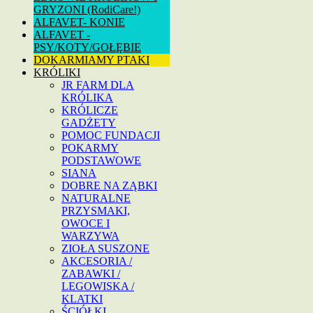
GRYZONI (RodiCare!)
ALFAVET- KONIE
ALFAVET -
PSY/KOTY/GOŁĘBIE
DOKARMIAMY PTAKI
KRÓLIKI
JR FARM DLA
KRÓLIKA
KRÓLICZE
GADŻETY
POMOC FUNDACJI
POKARMY
PODSTAWOWE
SIANA
DOBRE NA ZĄBKI
NATURALNE
PRZYSMAKI,
OWOCE I
WARZYWA
ZIOŁA SUSZONE
AKCESORIA /
ZABAWKI /
LEGOWISKA /
KLATKI
ŚCIÓŁKI