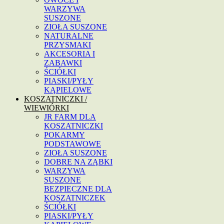
WARZYWA
SUSZONE
ZIOŁA SUSZONE
NATURALNE
PRZYSMAKI
AKCESORIA I
ZABAWKI
ŚCIÓŁKI
PIASKI/PYŁY
KĄPIELOWE
KOSZATNICZKI /
WIEWIÓRKI
JR FARM DLA
KOSZATNICZKI
POKARMY
PODSTAWOWE
ZIOŁA SUSZONE
DOBRE NA ZĄBKI
WARZYWA
SUSZONE
BEZPIECZNE DLA
KOSZATNICZEK
ŚCIÓŁKI
PIASKI/PYŁY