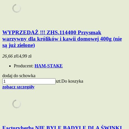
WYPRZEDAŻ !!! ZHS.114400 Przysmak
warzywny dla królików i kawii domowej 400g (nie
są już zielone)
26,66 zł
14,99 zł
Producent:
HAM-STAKE
dodaj do schowka
szt.
Do koszyka
zobacz szczegóły
Factoryherbs NIE BYLE BADYLE DLA ŚWINKI