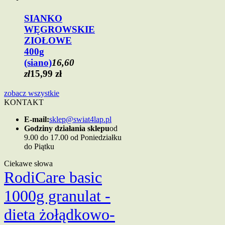
SIANKO
WĘGROWSKIE
ZIOŁOWE
400g
(siano)
16,60
zł
15,99 zł
zobacz wszystkie
KONTAKT
E-mail:
sklep@swiat4lap.pl
Godziny działania sklepu
od
9.00 do 17.00 od Poniedziałku
do Piątku
Ciekawe słowa
RodiCare basic
1000g granulat -
dieta żołądkowo-