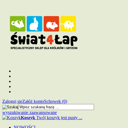
Zaloguj się
Załóż konto
Schowek (0)
wyszukiwanie zaawansowane
Koszyk
Twój koszyk jest pusty ...
NOWOŚCI