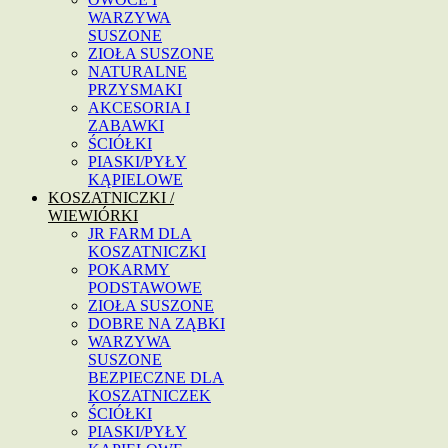
WARZYWA
SUSZONE
ZIOŁA SUSZONE
NATURALNE
PRZYSMAKI
AKCESORIA I
ZABAWKI
ŚCIÓŁKI
PIASKI/PYŁY
KĄPIELOWE
KOSZATNICZKI /
WIEWIÓRKI
JR FARM DLA
KOSZATNICZKI
POKARMY
PODSTAWOWE
ZIOŁA SUSZONE
DOBRE NA ZĄBKI
WARZYWA
SUSZONE
BEZPIECZNE DLA
KOSZATNICZEK
ŚCIÓŁKI
PIASKI/PYŁY