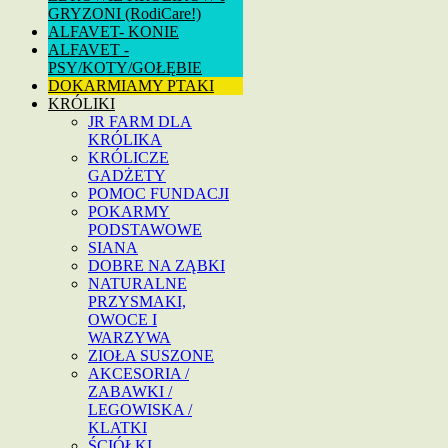
GRYZONI (RodiCare!)
ALFAVET- KONIE
ALFAVET -
PSY/KOTY/GOŁĘBIE
DOKARMIAMY PTAKI
KRÓLIKI
JR FARM DLA
KRÓLIKA
KRÓLICZE
GADŻETY
POMOC FUNDACJI
POKARMY
PODSTAWOWE
SIANA
DOBRE NA ZĄBKI
NATURALNE
PRZYSMAKI,
OWOCE I
WARZYWA
ZIOŁA SUSZONE
AKCESORIA /
ZABAWKI /
LEGOWISKA /
KLATKI
ŚCIÓŁKI