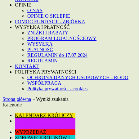
OPINIE
O NAS
OPINIE O SKLEPIE
POMOC FUNDACJI - ZBIÓRKA
WYSYŁKA I PŁATNOŚĆ
ZNIŻKI I RABATY
PROGRAM LOJALNOŚCIOWY
WYSYŁKA
PŁATNOŚĆ
REGULAMIN do 17.07.2024
REGULAMIN
KONTAKT
POLITYKA PRYWATNOŚCI
OCHRONA DANYCH OSOBOWYCH - RODO
WSPÓŁPRACA
Polityka prywatności - cookies
Strona główna
»
Wyniki szukania
Kategorie
KALENDARZ KRÓLICZY
ZDROWIE KRÓLIKÓW I
GRYZONI
WYPRZEDAŻ
ZDROWIE KRÓLIKÓW I