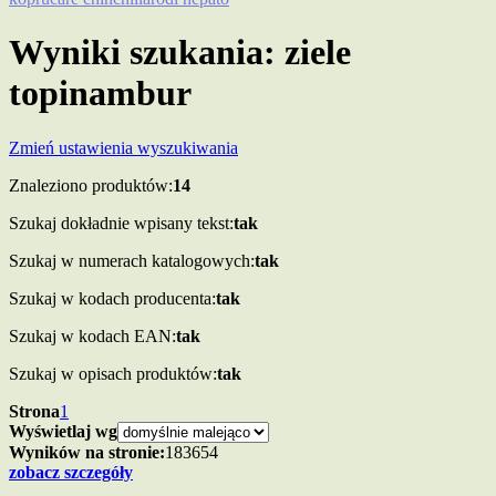
Wyniki szukania: ziele
topinambur
Zmień ustawienia wyszukiwania
Znaleziono produktów:
14
Szukaj dokładnie wpisany tekst:
tak
Szukaj w numerach katalogowych:
tak
Szukaj w kodach producenta:
tak
Szukaj w kodach EAN:
tak
Szukaj w opisach produktów:
tak
Strona
1
Wyświetlaj wg
Wyników na stronie:
18
36
54
zobacz szczegóły