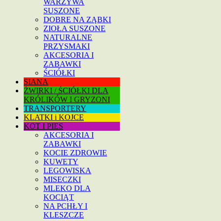
WARZYWA
SUSZONE
DOBRE NA ZĄBKI
ZIOŁA SUSZONE
NATURALNE
PRZYSMAKI
AKCESORIA I
ZABAWKI
ŚCIÓŁKI
SIANA
ŻWIRKI / ŚCIÓŁKI DLA
KRÓLIKÓW I GRYZONI
TRANSPORTERY
KLATKI i KOJCE
KOT I PIES
AKCESORIA I
ZABAWKI
KOCIE ZDROWIE
KUWETY
LEGOWISKA
MISECZKI
MLEKO DLA
KOCIĄT
NA PCHŁY I
KLESZCZE