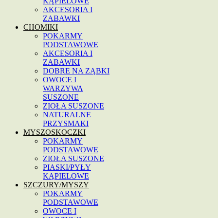
KĄPIELOWE
AKCESORIA I
ZABAWKI
CHOMIKI
POKARMY
PODSTAWOWE
AKCESORIA I
ZABAWKI
DOBRE NA ZĄBKI
OWOCE I
WARZYWA
SUSZONE
ZIOŁA SUSZONE
NATURALNE
PRZYSMAKI
MYSZOSKOCZKI
POKARMY
PODSTAWOWE
ZIOŁA SUSZONE
PIASKI/PYŁY
KĄPIELOWE
SZCZURY/MYSZY
POKARMY
PODSTAWOWE
OWOCE I