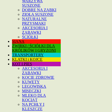
WARZYWA
SUSZONE
DOBRE NA ZĄBKI
ZIOŁA SUSZONE
NATURALNE
PRZYSMAKI
AKCESORIA I
ZABAWKI
ŚCIÓŁKI
SIANA
ŻWIRKI / ŚCIÓŁKI DLA
KRÓLIKÓW I GRYZONI
TRANSPORTERY
KLATKI i KOJCE
KOT I PIES
AKCESORIA I
ZABAWKI
KOCIE ZDROWIE
KUWETY
LEGOWISKA
MISECZKI
MLEKO DLA
KOCIĄT
NA PCHŁY I
KLESZCZE