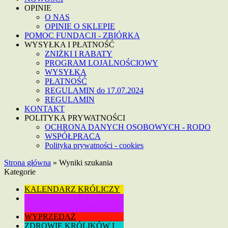
OPINIE
O NAS
OPINIE O SKLEPIE
POMOC FUNDACJI - ZBIÓRKA
WYSYŁKA I PŁATNOŚĆ
ZNIŻKI I RABATY
PROGRAM LOJALNOŚCIOWY
WYSYŁKA
PŁATNOŚĆ
REGULAMIN do 17.07.2024
REGULAMIN
KONTAKT
POLITYKA PRYWATNOŚCI
OCHRONA DANYCH OSOBOWYCH - RODO
WSPÓŁPRACA
Polityka prywatności - cookies
Strona główna
»
Wyniki szukania
Kategorie
KALENDARZ KRÓLICZY
ZDROWIE KRÓLIKÓW I
GRYZONI
WYPRZEDAŻ
ZDROWIE KRÓLIKÓW I