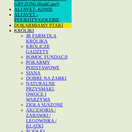
GRYZONI (RodiCare!)
ALFAVET- KONIE
ALFAVET -
PSY/KOTY/GOŁĘBIE
DOKARMIAMY PTAKI
KRÓLIKI
JR FARM DLA
KRÓLIKA
KRÓLICZE
GADŻETY
POMOC FUNDACJI
POKARMY
PODSTAWOWE
SIANA
DOBRE NA ZĄBKI
NATURALNE
PRZYSMAKI,
OWOCE I
WARZYWA
ZIOŁA SUSZONE
AKCESORIA /
ZABAWKI /
LEGOWISKA /
KLATKI
ŚCIÓŁKI