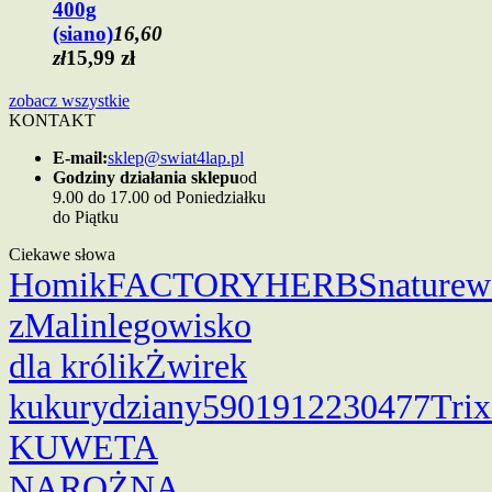
400g
(siano)
16,60
zł
15,99 zł
zobacz wszystkie
KONTAKT
E-mail:
sklep@swiat4lap.pl
Godziny działania sklepu
od
9.00 do 17.00 od Poniedziałku
do Piątku
Ciekawe słowa
Homik
FACTORYHERBS
nature
w
z
Malin
legowisko
dla królik
Żwirek
kukurydziany
5901912230477
Trix
KUWETA
NAROŻNA