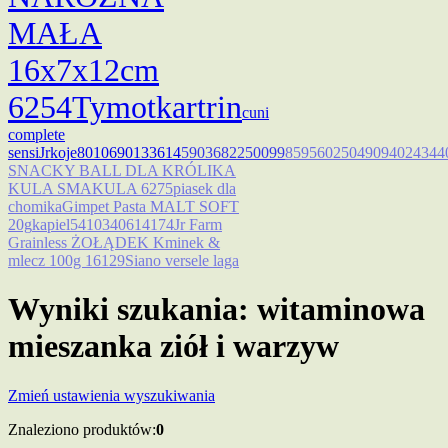
MAŁA
16x7x12cm
6254
Tymotk
artrin
cuni
complete
sensi
Jr
koje
8010690133614
5903682250099
8595602504909
4024344
SNACKY BALL DLA KRÓLIKA
KULA SMAKULA 6275
piasek dla
chomika
Gimpet Pasta MALT SOFT
20g
kapiel
5410340614174
Jr Farm
Grainless ŻOŁĄDEK Kminek &
mlecz 100g 16129
Siano versele laga
Wyniki szukania: witaminowa
mieszanka ziół i warzyw
Zmień ustawienia wyszukiwania
Znaleziono produktów:
0