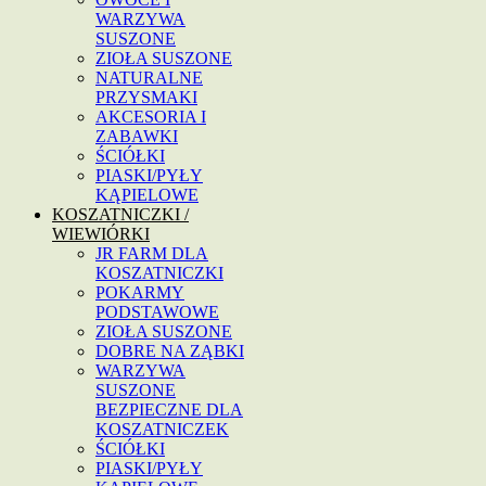
WARZYWA
SUSZONE
ZIOŁA SUSZONE
NATURALNE
PRZYSMAKI
AKCESORIA I
ZABAWKI
ŚCIÓŁKI
PIASKI/PYŁY
KĄPIELOWE
KOSZATNICZKI /
WIEWIÓRKI
JR FARM DLA
KOSZATNICZKI
POKARMY
PODSTAWOWE
ZIOŁA SUSZONE
DOBRE NA ZĄBKI
WARZYWA
SUSZONE
BEZPIECZNE DLA
KOSZATNICZEK
ŚCIÓŁKI
PIASKI/PYŁY