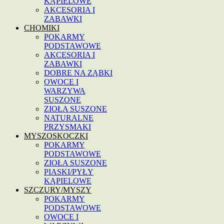
KĄPIELOWE
AKCESORIA I
ZABAWKI
CHOMIKI
POKARMY
PODSTAWOWE
AKCESORIA I
ZABAWKI
DOBRE NA ZĄBKI
OWOCE I
WARZYWA
SUSZONE
ZIOŁA SUSZONE
NATURALNE
PRZYSMAKI
MYSZOSKOCZKI
POKARMY
PODSTAWOWE
ZIOŁA SUSZONE
PIASKI/PYŁY
KĄPIELOWE
SZCZURY/MYSZY
POKARMY
PODSTAWOWE
OWOCE I