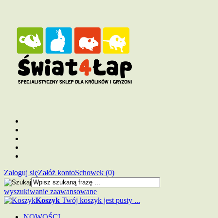
Zaloguj się
Załóż konto
Schowek (0)
wyszukiwanie zaawansowane
Koszyk
Twój koszyk jest pusty ...
NOWOŚCI