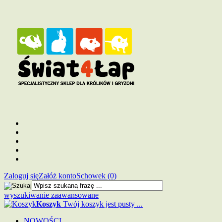
Zaloguj się
Załóż konto
Schowek (0)
wyszukiwanie zaawansowane
Koszyk
Twój koszyk jest pusty ...
NOWOŚCI