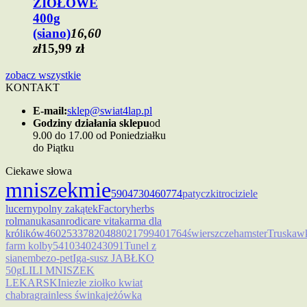
ZIOŁOWE
400g
(siano)
16,60
zł
15,99 zł
zobacz wszystkie
KONTAKT
E-mail:
sklep@swiat4lap.pl
Godziny działania sklepu
od
9.00 do 17.00 od Poniedziałku
do Piątku
Ciekawe słowa
mniszek
mie
5904730460774
patyczki
troci
ziele
lucerny
polny zakątek
Factoryherbs
rol
manukasan
rodicare vita
karma dla
królików
4602533782048
8021799401764
świerszcze
hamster
Truskaw
farm kolby
5410340243091
Tunel z
sianem
bezo-pet
Iga-susz JABŁKO
50g
LILI MNISZEK
LEKARSKI
niezłe ziołko kwiat
chabra
grainless świnka
jeżówka