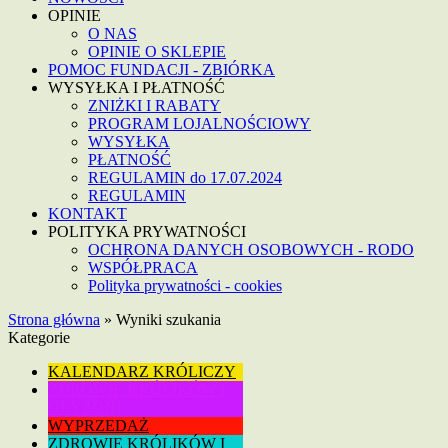
OPINIE
O NAS
OPINIE O SKLEPIE
POMOC FUNDACJI - ZBIÓRKA
WYSYŁKA I PŁATNOŚĆ
ZNIŻKI I RABATY
PROGRAM LOJALNOŚCIOWY
WYSYŁKA
PŁATNOŚĆ
REGULAMIN do 17.07.2024
REGULAMIN
KONTAKT
POLITYKA PRYWATNOŚCI
OCHRONA DANYCH OSOBOWYCH - RODO
WSPÓŁPRACA
Polityka prywatności - cookies
Strona główna
»
Wyniki szukania
Kategorie
KALENDARZ KRÓLICZY
ZDROWIE KRÓLIKÓW I
GRYZONI
WYPRZEDAŻ
ZDROWIE KRÓLIKÓW I