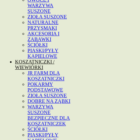
WARZYWA
SUSZONE
ZIOŁA SUSZONE
NATURALNE
PRZYSMAKI
AKCESORIA I
ZABAWKI
ŚCIÓŁKI
PIASKI/PYŁY
KĄPIELOWE
KOSZATNICZKI /
WIEWIÓRKI
JR FARM DLA
KOSZATNICZKI
POKARMY
PODSTAWOWE
ZIOŁA SUSZONE
DOBRE NA ZĄBKI
WARZYWA
SUSZONE
BEZPIECZNE DLA
KOSZATNICZEK
ŚCIÓŁKI
PIASKI/PYŁY