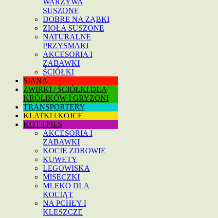
WARZYWA
SUSZONE
DOBRE NA ZĄBKI
ZIOŁA SUSZONE
NATURALNE
PRZYSMAKI
AKCESORIA I
ZABAWKI
ŚCIÓŁKI
SIANA
ŻWIRKI / ŚCIÓŁKI DLA
KRÓLIKÓW I GRYZONI
TRANSPORTERY
KLATKI i KOJCE
KOT I PIES
AKCESORIA I
ZABAWKI
KOCIE ZDROWIE
KUWETY
LEGOWISKA
MISECZKI
MLEKO DLA
KOCIĄT
NA PCHŁY I
KLESZCZE