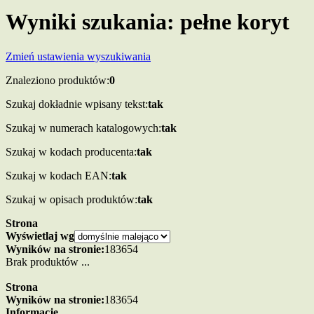
Wyniki szukania: pełne koryt
Zmień ustawienia wyszukiwania
Znaleziono produktów:
0
Szukaj dokładnie wpisany tekst:
tak
Szukaj w numerach katalogowych:
tak
Szukaj w kodach producenta:
tak
Szukaj w kodach EAN:
tak
Szukaj w opisach produktów:
tak
Strona
Wyświetlaj wg
Wyników na stronie:
18
36
54
Brak produktów ...
Strona
Wyników na stronie:
18
36
54
Informacje