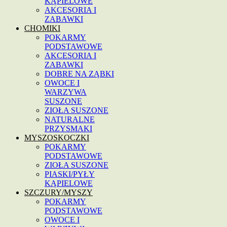
KĄPIELOWE
AKCESORIA I
ZABAWKI
CHOMIKI
POKARMY
PODSTAWOWE
AKCESORIA I
ZABAWKI
DOBRE NA ZĄBKI
OWOCE I
WARZYWA
SUSZONE
ZIOŁA SUSZONE
NATURALNE
PRZYSMAKI
MYSZOSKOCZKI
POKARMY
PODSTAWOWE
ZIOŁA SUSZONE
PIASKI/PYŁY
KĄPIELOWE
SZCZURY/MYSZY
POKARMY
PODSTAWOWE
OWOCE I