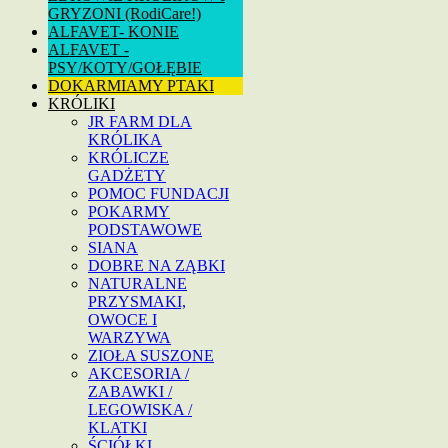
GRYZONI (RodiCare!)
ALFAVET- KONIE
ALFAVET -
PSY/KOTY/GOŁĘBIE
DOKARMIAMY PTAKI
KRÓLIKI
JR FARM DLA
KRÓLIKA
KRÓLICZE
GADŻETY
POMOC FUNDACJI
POKARMY
PODSTAWOWE
SIANA
DOBRE NA ZĄBKI
NATURALNE
PRZYSMAKI,
OWOCE I
WARZYWA
ZIOŁA SUSZONE
AKCESORIA /
ZABAWKI /
LEGOWISKA /
KLATKI
ŚCIÓŁKI