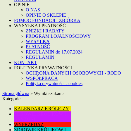
OPINIE
O NAS
OPINIE O SKLEPIE
POMOC FUNDACJI - ZBIÓRKA
WYSYŁKA I PŁATNOŚĆ
ZNIŻKI I RABATY
PROGRAM LOJALNOŚCIOWY
WYSYŁKA
PŁATNOŚĆ
REGULAMIN do 17.07.2024
REGULAMIN
KONTAKT
POLITYKA PRYWATNOŚCI
OCHRONA DANYCH OSOBOWYCH - RODO
WSPÓŁPRACA
Polityka prywatności - cookies
Strona główna
»
Wyniki szukania
Kategorie
KALENDARZ KRÓLICZY
ZDROWIE KRÓLIKÓW I
GRYZONI
WYPRZEDAŻ
ZDROWIE KRÓLIKÓW I