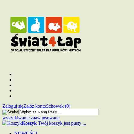
Zaloguj się
Załóż konto
Schowek (0)
wyszukiwanie zaawansowane
Koszyk
Twój koszyk jest pusty ...
NOWOŚCI