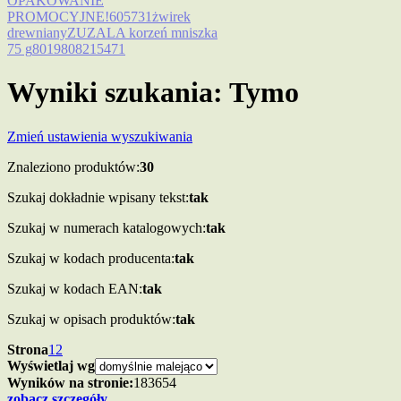
OPAKOWANIE
PROMOCYJNE!
605731
żwirek
drewniany
ZUZALA korzeń mniszka
75 g
8019808215471
Wyniki szukania: Tymo
Zmień ustawienia wyszukiwania
Znaleziono produktów:
30
Szukaj dokładnie wpisany tekst:
tak
Szukaj w numerach katalogowych:
tak
Szukaj w kodach producenta:
tak
Szukaj w kodach EAN:
tak
Szukaj w opisach produktów:
tak
Strona
1
2
Wyświetlaj wg
Wyników na stronie:
18
36
54
zobacz szczegóły