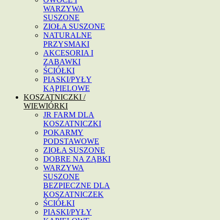
WARZYWA
SUSZONE
ZIOŁA SUSZONE
NATURALNE
PRZYSMAKI
AKCESORIA I
ZABAWKI
ŚCIÓŁKI
PIASKI/PYŁY
KĄPIELOWE
KOSZATNICZKI /
WIEWIÓRKI
JR FARM DLA
KOSZATNICZKI
POKARMY
PODSTAWOWE
ZIOŁA SUSZONE
DOBRE NA ZĄBKI
WARZYWA
SUSZONE
BEZPIECZNE DLA
KOSZATNICZEK
ŚCIÓŁKI
PIASKI/PYŁY