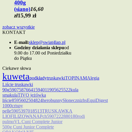
400g
(siano)
16,60
zł
15,99 zł
zobacz wszystkie
KONTAKT
E-mail:
sklep@swiat4lap.pl
Godziny działania sklepu
od
9.00 do 17.00 od Poniedziałku
do Piątku
Ciekawe słowa
kuweta
podkłady
truskawki
TOPINAM
Alegia
Liście truskawki
90g
5907587664159
4011905625522
kula
smakula
TIVO jeżówka
liście
8595602504824
herobunny
Słoneczni
zhs
EquiDigest
1000
crispy
pelle
5905397018513
TRUSKAWKA
LIOFILIZOWANA
Pch
5907222880180
rodi
pulmo
VL Cuni Complete Junior
500g Cuni Junior Complete