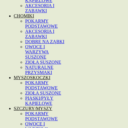
KĄPIELOWE
AKCESORIA I
ZABAWKI
CHOMIKI
POKARMY
PODSTAWOWE
AKCESORIA I
ZABAWKI
DOBRE NA ZĄBKI
OWOCE I
WARZYWA
SUSZONE
ZIOŁA SUSZONE
NATURALNE
PRZYSMAKI
MYSZOSKOCZKI
POKARMY
PODSTAWOWE
ZIOŁA SUSZONE
PIASKI/PYŁY
KĄPIELOWE
SZCZURY/MYSZY
POKARMY
PODSTAWOWE
OWOCE I