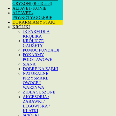
GRYZONI (RodiCare!)
ALFAVET- KONIE
ALFAVET -
PSY/KOTY/GOŁĘBIE
DOKARMIAMY PTAKI
KRÓLIKI
JR FARM DLA
KRÓLIKA
KRÓLICZE
GADŻETY
POMOC FUNDACJI
POKARMY
PODSTAWOWE
SIANA
DOBRE NA ZĄBKI
NATURALNE
PRZYSMAKI,
OWOCE I
WARZYWA
ZIOŁA SUSZONE
AKCESORIA /
ZABAWKI /
LEGOWISKA /
KLATKI
ŚCIÓŁKI