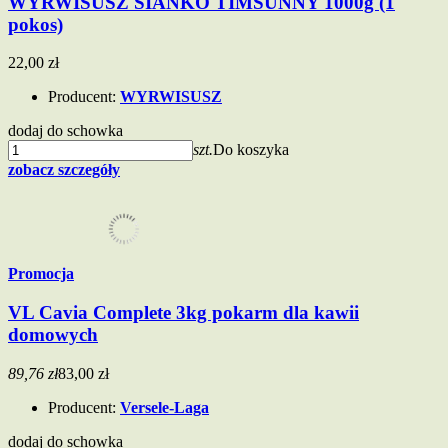
WYRWISUSZ SIANKO TIMSUNNY 1000g (1
pokos)
22,00 zł
Producent:
WYRWISUSZ
dodaj do schowka
szt.
Do koszyka
zobacz szczegóły
Promocja
VL Cavia Complete 3kg pokarm dla kawii
domowych
89,76 zł
83,00 zł
Producent:
Versele-Laga
dodaj do schowka