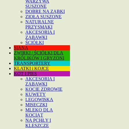
WARZYWA
SUSZONE
DOBRE NA ZĄBKI
ZIOŁA SUSZONE
NATURALNE
PRZYSMAKI
AKCESORIA I
ZABAWKI
ŚCIÓŁKI
SIANA
ŻWIRKI / ŚCIÓŁKI DLA
KRÓLIKÓW I GRYZONI
TRANSPORTERY
KLATKI i KOJCE
KOT I PIES
AKCESORIA I
ZABAWKI
KOCIE ZDROWIE
KUWETY
LEGOWISKA
MISECZKI
MLEKO DLA
KOCIĄT
NA PCHŁY I
KLESZCZE