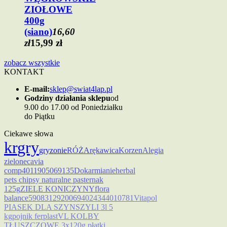
ZIOŁOWE
400g
(siano)
16,60
zł
15,99 zł
zobacz wszystkie
KONTAKT
E-mail:
sklep@swiat4lap.pl
Godziny działania sklepu
od
9.00 do 17.00 od Poniedziałku
do Piątku
Ciekawe słowa
kr
gry
gryzonie
RÓŻA
rękawica
Korzen
Alegia
zielone
cavia
comp
4011905069135
Dokarmianie
herbal
pets chipsy naturalne pasternak
125g
ZIELE KONICZYNY
flora
balance
5908312920069
4024344010781
Vitapol
PIASEK DLA SZYNSZYLI 3l 5
kg
pojnik ferplast
VL KOLBY
TŁUSZCZOWE 3x120g płatki