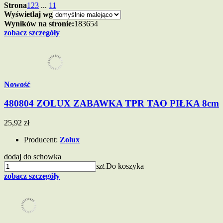
Strona
1
2
3
...
11
Wyświetlaj wg
Wyników na stronie:
18
36
54
zobacz szczegóły
Nowość
480804 ZOLUX ZABAWKA TPR TAO PIŁKA 8cm
25,92 zł
Producent:
Zolux
dodaj do schowka
szt.
Do koszyka
zobacz szczegóły