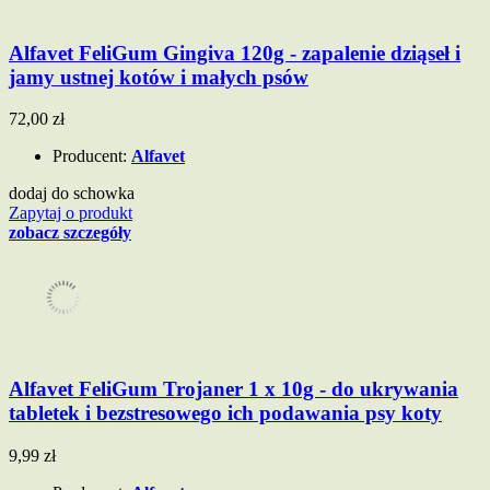
Alfavet FeliGum Gingiva 120g - zapalenie dziąseł i
jamy ustnej kotów i małych psów
72,00 zł
Producent:
Alfavet
dodaj do schowka
Zapytaj o produkt
zobacz szczegóły
Alfavet FeliGum Trojaner 1 x 10g - do ukrywania
tabletek i bezstresowego ich podawania psy koty
9,99 zł