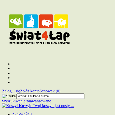
Zaloguj się
Załóż konto
Schowek (0)
wyszukiwanie zaawansowane
Koszyk
Twój koszyk jest pusty ...
NOWOŚCI