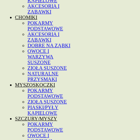
KĄPIELOWE
AKCESORIA I
ZABAWKI
CHOMIKI
POKARMY
PODSTAWOWE
AKCESORIA I
ZABAWKI
DOBRE NA ZĄBKI
OWOCE I
WARZYWA
SUSZONE
ZIOŁA SUSZONE
NATURALNE
PRZYSMAKI
MYSZOSKOCZKI
POKARMY
PODSTAWOWE
ZIOŁA SUSZONE
PIASKI/PYŁY
KĄPIELOWE
SZCZURY/MYSZY
POKARMY
PODSTAWOWE
OWOCE I