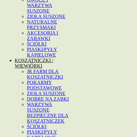
WARZYWA
SUSZONE
ZIOŁA SUSZONE
NATURALNE
PRZYSMAKI
AKCESORIA I
ZABAWKI
ŚCIÓŁKI
PIASKI/PYŁY
KĄPIELOWE
KOSZATNICZKI /
WIEWIÓRKI
JR FARM DLA
KOSZATNICZKI
POKARMY
PODSTAWOWE
ZIOŁA SUSZONE
DOBRE NA ZĄBKI
WARZYWA
SUSZONE
BEZPIECZNE DLA
KOSZATNICZEK
ŚCIÓŁKI
PIASKI/PYŁY