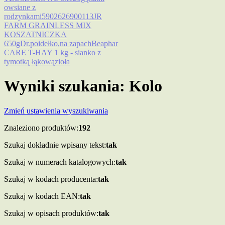
owsiane z
rodzynkami
5902626900113
JR
FARM GRAINLESS MIX
KOSZATNICZKA
650g
Dr.
poidełko,
na zapach
Beaphar
CARE T-HAY 1 kg - sianko z
tymotką łąkową
zioła
Wyniki szukania: Kolo
Zmień ustawienia wyszukiwania
Znaleziono produktów:
192
Szukaj dokładnie wpisany tekst:
tak
Szukaj w numerach katalogowych:
tak
Szukaj w kodach producenta:
tak
Szukaj w kodach EAN:
tak
Szukaj w opisach produktów:
tak