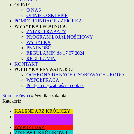
OPINIE
O NAS
OPINIE O SKLEPIE
POMOC FUNDACJI - ZBIÓRKA
WYSYŁKA I PŁATNOŚĆ
ZNIŻKI I RABATY
PROGRAM LOJALNOŚCIOWY
WYSYŁKA
PŁATNOŚĆ
REGULAMIN do 17.07.2024
REGULAMIN
KONTAKT
POLITYKA PRYWATNOŚCI
OCHRONA DANYCH OSOBOWYCH - RODO
WSPÓŁPRACA
Polityka prywatności - cookies
Strona główna
»
Wyniki szukania
Kategorie
KALENDARZ KRÓLICZY
ZDROWIE KRÓLIKÓW I
GRYZONI
WYPRZEDAŻ
ZDROWIE KRÓLIKÓW I