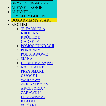
GRYZONI (RodiCare!)
ALFAVET- KONIE
ALFAVET -
PSY/KOTY/GOŁĘBIE
DOKARMIAMY PTAKI
KRÓLIKI
JR FARM DLA
KRÓLIKA
KRÓLICZE
GADŻETY
POMOC FUNDACJI
POKARMY
PODSTAWOWE
SIANA
DOBRE NA ZĄBKI
NATURALNE
PRZYSMAKI,
OWOCE I
WARZYWA
ZIOŁA SUSZONE
AKCESORIA /
ZABAWKI /
LEGOWISKA /
KLATKI
ŚCIÓŁKI