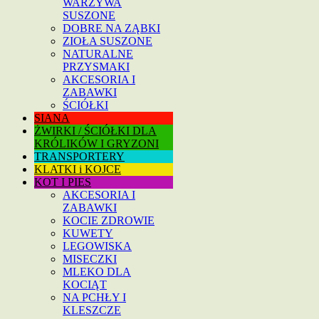
WARZYWA
SUSZONE
DOBRE NA ZĄBKI
ZIOŁA SUSZONE
NATURALNE
PRZYSMAKI
AKCESORIA I
ZABAWKI
ŚCIÓŁKI
SIANA
ŻWIRKI / ŚCIÓŁKI DLA
KRÓLIKÓW I GRYZONI
TRANSPORTERY
KLATKI i KOJCE
KOT I PIES
AKCESORIA I
ZABAWKI
KOCIE ZDROWIE
KUWETY
LEGOWISKA
MISECZKI
MLEKO DLA
KOCIĄT
NA PCHŁY I
KLESZCZE