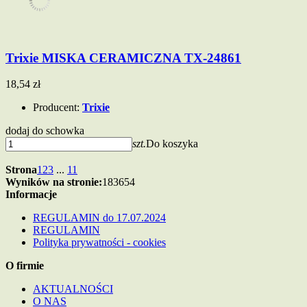
Trixie MISKA CERAMICZNA TX-24861
18,54 zł
Producent:
Trixie
dodaj do schowka
szt.
Do koszyka
Strona
1
2
3
...
11
Wyników na stronie:
18
36
54
Informacje
REGULAMIN do 17.07.2024
REGULAMIN
Polityka prywatności - cookies
O firmie
AKTUALNOŚCI
O NAS