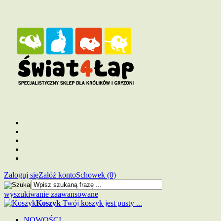
Zaloguj się
Załóż konto
Schowek (0)
wyszukiwanie zaawansowane
Koszyk
Twój koszyk jest pusty ...
NOWOŚCI