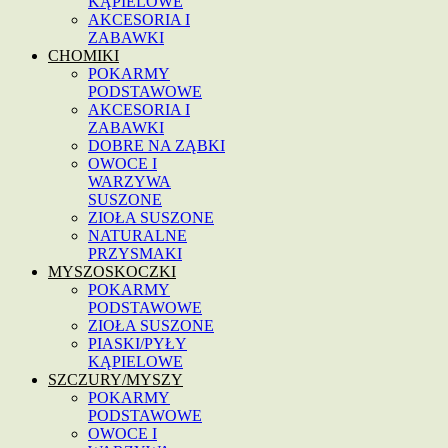
KĄPIELOWE
AKCESORIA I
ZABAWKI
CHOMIKI
POKARMY
PODSTAWOWE
AKCESORIA I
ZABAWKI
DOBRE NA ZĄBKI
OWOCE I
WARZYWA
SUSZONE
ZIOŁA SUSZONE
NATURALNE
PRZYSMAKI
MYSZOSKOCZKI
POKARMY
PODSTAWOWE
ZIOŁA SUSZONE
PIASKI/PYŁY
KĄPIELOWE
SZCZURY/MYSZY
POKARMY
PODSTAWOWE
OWOCE I