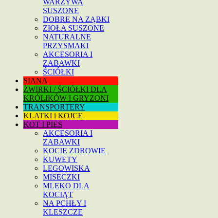
WARZYWA
SUSZONE
DOBRE NA ZĄBKI
ZIOŁA SUSZONE
NATURALNE
PRZYSMAKI
AKCESORIA I
ZABAWKI
ŚCIÓŁKI
SIANA
ŻWIRKI / ŚCIÓŁKI DLA
KRÓLIKÓW I GRYZONI
TRANSPORTERY
KLATKI i KOJCE
KOT I PIES
AKCESORIA I
ZABAWKI
KOCIE ZDROWIE
KUWETY
LEGOWISKA
MISECZKI
MLEKO DLA
KOCIĄT
NA PCHŁY I
KLESZCZE