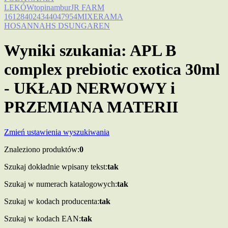
LEKÓW
topinambur
JR FARM
16128
4024344047954
MIXERAMA
HOSANNAHS DSUNGAREN
Wyniki szukania: APL B
complex prebiotic exotica 30ml
- UKŁAD NERWOWY i
PRZEMIANA MATERII
Zmień ustawienia wyszukiwania
Znaleziono produktów:
0
Szukaj dokładnie wpisany tekst:
tak
Szukaj w numerach katalogowych:
tak
Szukaj w kodach producenta:
tak
Szukaj w kodach EAN:
tak