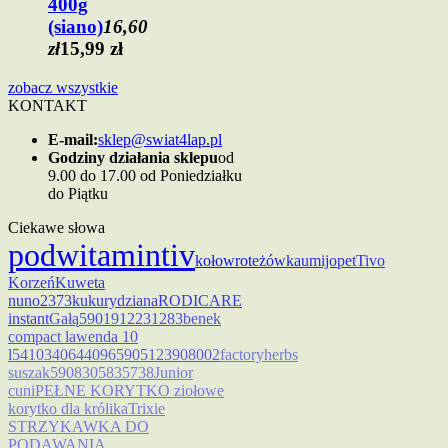
400g
(siano)
16,60
zł
15,99 zł
zobacz wszystkie
KONTAKT
E-mail:
sklep@swiat4lap.pl
Godziny działania sklepu
od
9.00 do 17.00 od Poniedziałku
do Piątku
Ciekawe słowa
pod
witamin
tiv
kołowrot
eżówka
umijopet
Tivo
Korzeń
Kuweta
nuno
2373
kukurydziana
RODICARE
instant
Gałą
5901912231283
benek
compact lawenda 10
l
5410340644096
5905123908002
factoryherbs
suszak
5908305835738
Junior
cuni
PEŁNE KORYTKO ziołowe
korytko dla królika
Trixie
STRZYKAWKA DO
PODAWANIA