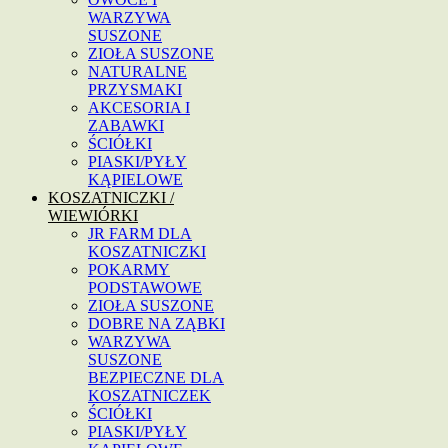
WARZYWA
SUSZONE
ZIOŁA SUSZONE
NATURALNE
PRZYSMAKI
AKCESORIA I
ZABAWKI
ŚCIÓŁKI
PIASKI/PYŁY
KĄPIELOWE
KOSZATNICZKI /
WIEWIÓRKI
JR FARM DLA
KOSZATNICZKI
POKARMY
PODSTAWOWE
ZIOŁA SUSZONE
DOBRE NA ZĄBKI
WARZYWA
SUSZONE
BEZPIECZNE DLA
KOSZATNICZEK
ŚCIÓŁKI
PIASKI/PYŁY