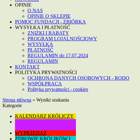
OPINIE
O NAS
OPINIE O SKLEPIE
POMOC FUNDACJI - ZBIÓRKA
WYSYŁKA I PŁATNOŚĆ
ZNIŻKI I RABATY
PROGRAM LOJALNOŚCIOWY
WYSYŁKA
PŁATNOŚĆ
REGULAMIN do 17.07.2024
REGULAMIN
KONTAKT
POLITYKA PRYWATNOŚCI
OCHRONA DANYCH OSOBOWYCH - RODO
WSPÓŁPRACA
Polityka prywatności - cookies
Strona główna
»
Wyniki szukania
Kategorie
KALENDARZ KRÓLICZY
ZDROWIE KRÓLIKÓW I
GRYZONI
WYPRZEDAŻ
ZDROWIE KRÓLIKÓW I