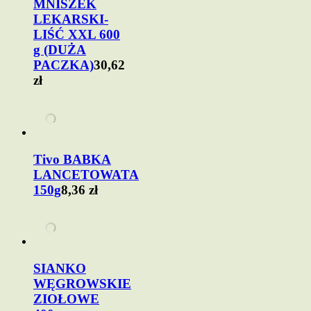
MNISZEK
LEKARSKI-
LIŚĆ XXL 600
g (DUŻA
PACZKA)
30,62
zł
Tivo BABKA
LANCETOWATA
150g
8,36 zł
SIANKO
WĘGROWSKIE
ZIOŁOWE