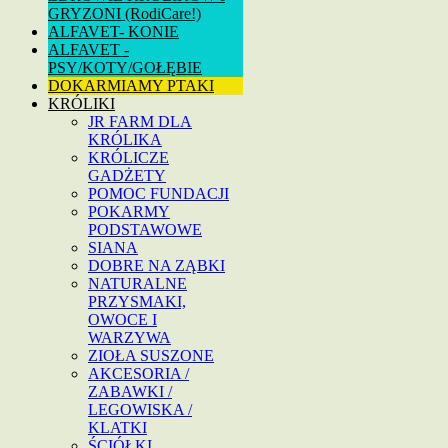
GRYZONI (RodiCare!)
ALFAVET- KONIE
ALFAVET -
PSY/KOTY/GOŁĘBIE
DOKARMIAMY PTAKI
KRÓLIKI
JR FARM DLA
KRÓLIKA
KRÓLICZE
GADŻETY
POMOC FUNDACJI
POKARMY
PODSTAWOWE
SIANA
DOBRE NA ZĄBKI
NATURALNE
PRZYSMAKI,
OWOCE I
WARZYWA
ZIOŁA SUSZONE
AKCESORIA /
ZABAWKI /
LEGOWISKA /
KLATKI
ŚCIÓŁKI