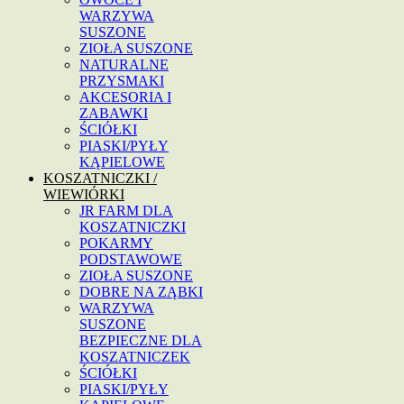
WARZYWA
SUSZONE
ZIOŁA SUSZONE
NATURALNE
PRZYSMAKI
AKCESORIA I
ZABAWKI
ŚCIÓŁKI
PIASKI/PYŁY
KĄPIELOWE
KOSZATNICZKI /
WIEWIÓRKI
JR FARM DLA
KOSZATNICZKI
POKARMY
PODSTAWOWE
ZIOŁA SUSZONE
DOBRE NA ZĄBKI
WARZYWA
SUSZONE
BEZPIECZNE DLA
KOSZATNICZEK
ŚCIÓŁKI
PIASKI/PYŁY