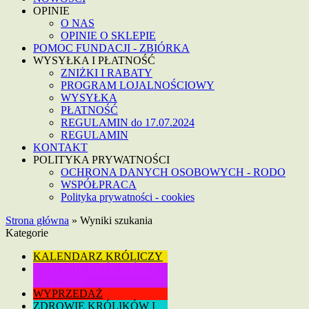
OPINIE
O NAS
OPINIE O SKLEPIE
POMOC FUNDACJI - ZBIÓRKA
WYSYŁKA I PŁATNOŚĆ
ZNIŻKI I RABATY
PROGRAM LOJALNOŚCIOWY
WYSYŁKA
PŁATNOŚĆ
REGULAMIN do 17.07.2024
REGULAMIN
KONTAKT
POLITYKA PRYWATNOŚCI
OCHRONA DANYCH OSOBOWYCH - RODO
WSPÓŁPRACA
Polityka prywatności - cookies
Strona główna
»
Wyniki szukania
Kategorie
KALENDARZ KRÓLICZY
ZDROWIE KRÓLIKÓW I
GRYZONI
WYPRZEDAŻ
ZDROWIE KRÓLIKÓW I