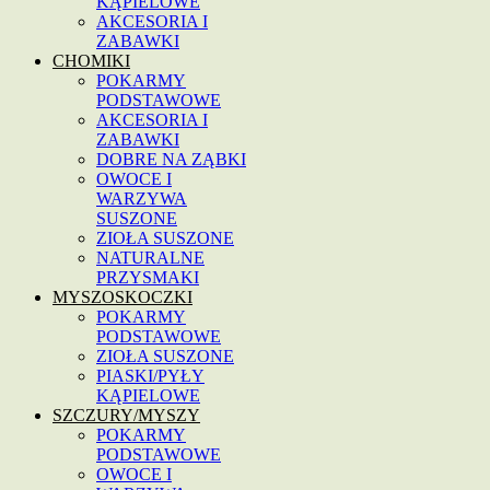
KĄPIELOWE
AKCESORIA I
ZABAWKI
CHOMIKI
POKARMY
PODSTAWOWE
AKCESORIA I
ZABAWKI
DOBRE NA ZĄBKI
OWOCE I
WARZYWA
SUSZONE
ZIOŁA SUSZONE
NATURALNE
PRZYSMAKI
MYSZOSKOCZKI
POKARMY
PODSTAWOWE
ZIOŁA SUSZONE
PIASKI/PYŁY
KĄPIELOWE
SZCZURY/MYSZY
POKARMY
PODSTAWOWE
OWOCE I