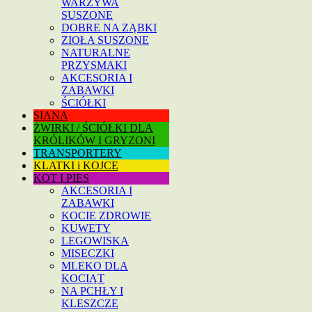
WARZYWA
SUSZONE
DOBRE NA ZĄBKI
ZIOŁA SUSZONE
NATURALNE
PRZYSMAKI
AKCESORIA I
ZABAWKI
ŚCIÓŁKI
SIANA
ŻWIRKI / ŚCIÓŁKI DLA
KRÓLIKÓW I GRYZONI
TRANSPORTERY
KLATKI i KOJCE
KOT I PIES
AKCESORIA I
ZABAWKI
KOCIE ZDROWIE
KUWETY
LEGOWISKA
MISECZKI
MLEKO DLA
KOCIĄT
NA PCHŁY I
KLESZCZE