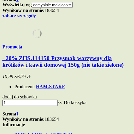
Wyświetlaj wg
Wyników na stronie:
18
36
54
zobacz szczegóły
Promocja
- 20% ZHS.114150 Przysmak warzywny dla
królików i kawii domowej 150g (nie takie zielone)
10,99 zł
8,79 zł
Producent:
HAM-STAKE
dodaj do schowka
szt.
Do koszyka
Strona
1
Wyników na stronie:
18
36
54
Informacje