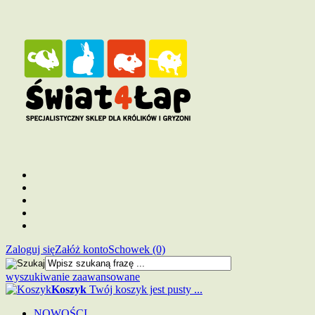
Zaloguj się
Załóż konto
Schowek (0)
wyszukiwanie zaawansowane
Koszyk
Twój koszyk jest pusty ...
NOWOŚCI