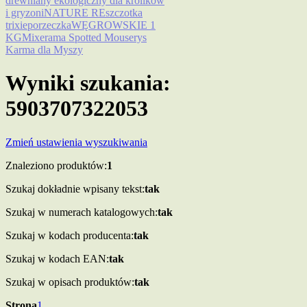
drewniany ekologiczny dla królików
i gryzoni
NATURE RE
szczotka
trixie
porzeczka
WĘGROWSKIE 1
KG
Mixerama Spotted Mouserys
Karma dla Myszy
Wyniki szukania:
5903707322053
Zmień ustawienia wyszukiwania
Znaleziono produktów:
1
Szukaj dokładnie wpisany tekst:
tak
Szukaj w numerach katalogowych:
tak
Szukaj w kodach producenta:
tak
Szukaj w kodach EAN:
tak
Szukaj w opisach produktów:
tak
Strona
1