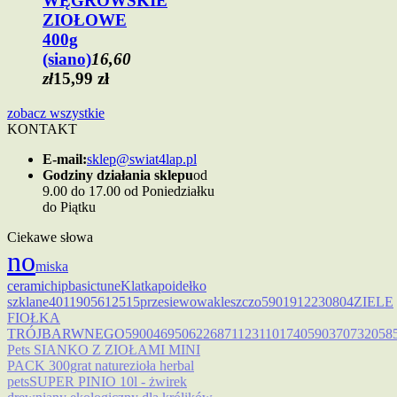
WĘGROWSKIE
ZIOŁOWE
400g
(siano)
16,60
zł
15,99 zł
zobacz wszystkie
KONTAKT
E-mail:
sklep@swiat4lap.pl
Godziny działania sklepu
od
9.00 do 17.00 od Poniedziałku
do Piątku
Ciekawe słowa
no
miska
cerami
chip
basic
tune
Klatka
poidełko
szklane
4011905612515
przesiewowa
kleszczo
5901912230804
ZIELE
FIOŁKA
TRÓJBARWNEGO
5900469506226
8711231101740
590370732058
Pets SIANKO Z ZIOŁAMI MINI
PACK 300g
rat nature
zioła herbal
pets
SUPER PINIO 10l - żwirek