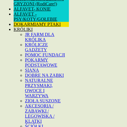
GRYZONI (RodiCare!)
ALFAVET- KONIE
ALFAVET -
PSY/KOTY/GOŁĘBIE
DOKARMIAMY PTAKI
KRÓLIKI
JR FARM DLA
KRÓLIKA
KRÓLICZE
GADŻETY
POMOC FUNDACJI
POKARMY
PODSTAWOWE
SIANA
DOBRE NA ZĄBKI
NATURALNE
PRZYSMAKI,
OWOCE I
WARZYWA
ZIOŁA SUSZONE
AKCESORIA /
ZABAWKI /
LEGOWISKA /
KLATKI
ŚCIÓŁKI