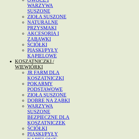
WARZYWA
SUSZONE
ZIOŁA SUSZONE
NATURALNE
PRZYSMAKI
AKCESORIA I
ZABAWKI
ŚCIÓŁKI
PIASKI/PYŁY
KĄPIELOWE
KOSZATNICZKI /
WIEWIÓRKI
JR FARM DLA
KOSZATNICZKI
POKARMY
PODSTAWOWE
ZIOŁA SUSZONE
DOBRE NA ZĄBKI
WARZYWA
SUSZONE
BEZPIECZNE DLA
KOSZATNICZEK
ŚCIÓŁKI
PIASKI/PYŁY