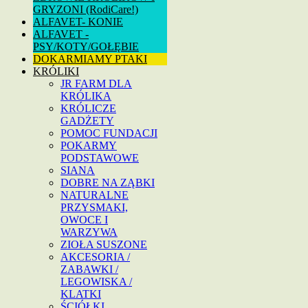
GRYZONI (RodiCare!)
ALFAVET- KONIE
ALFAVET -
PSY/KOTY/GOŁĘBIE
DOKARMIAMY PTAKI
KRÓLIKI
JR FARM DLA
KRÓLIKA
KRÓLICZE
GADŻETY
POMOC FUNDACJI
POKARMY
PODSTAWOWE
SIANA
DOBRE NA ZĄBKI
NATURALNE
PRZYSMAKI,
OWOCE I
WARZYWA
ZIOŁA SUSZONE
AKCESORIA /
ZABAWKI /
LEGOWISKA /
KLATKI
ŚCIÓŁKI