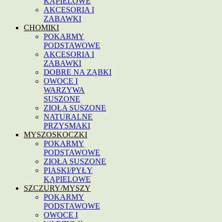
KĄPIELOWE
AKCESORIA I
ZABAWKI
CHOMIKI
POKARMY
PODSTAWOWE
AKCESORIA I
ZABAWKI
DOBRE NA ZĄBKI
OWOCE I
WARZYWA
SUSZONE
ZIOŁA SUSZONE
NATURALNE
PRZYSMAKI
MYSZOSKOCZKI
POKARMY
PODSTAWOWE
ZIOŁA SUSZONE
PIASKI/PYŁY
KĄPIELOWE
SZCZURY/MYSZY
POKARMY
PODSTAWOWE
OWOCE I