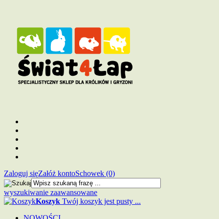
Zaloguj się
Załóż konto
Schowek (0)
wyszukiwanie zaawansowane
Koszyk
Twój koszyk jest pusty ...
NOWOŚCI