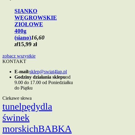
SIANKO
WĘGROWSKIE
ZIOŁOWE
400g
(siano)
16,60
zł
15,99 zł
zobacz wszystkie
KONTAKT
E-mail:
sklep@swiat4lap.pl
Godziny działania sklepu
od
9.00 do 17.00 od Poniedziałku
do Piątku
Ciekawe słowa
tunel
pędy
dla
świnek
morskich
BABKA