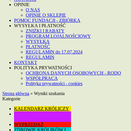
OPINIE
O NAS
OPINIE O SKLEPIE
POMOC FUNDACJI - ZBIÓRKA
WYSYŁKA I PŁATNOŚĆ
ZNIŻKI I RABATY
PROGRAM LOJALNOŚCIOWY
WYSYŁKA
PŁATNOŚĆ
REGULAMIN do 17.07.2024
REGULAMIN
KONTAKT
POLITYKA PRYWATNOŚCI
OCHRONA DANYCH OSOBOWYCH - RODO
WSPÓŁPRACA
Polityka prywatności - cookies
Strona główna
»
Wyniki szukania
Kategorie
KALENDARZ KRÓLICZY
ZDROWIE KRÓLIKÓW I
GRYZONI
WYPRZEDAŻ
ZDROWIE KRÓLIKÓW I