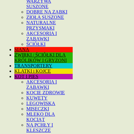
WARZYWA
SUSZONE
DOBRE NA ZĄBKI
ZIOŁA SUSZONE
NATURALNE
PRZYSMAKI
AKCESORIA I
ZABAWKI
ŚCIÓŁKI
SIANA
ŻWIRKI / ŚCIÓŁKI DLA
KRÓLIKÓW I GRYZONI
TRANSPORTERY
KLATKI i KOJCE
KOT I PIES
AKCESORIA I
ZABAWKI
KOCIE ZDROWIE
KUWETY
LEGOWISKA
MISECZKI
MLEKO DLA
KOCIĄT
NA PCHŁY I
KLESZCZE