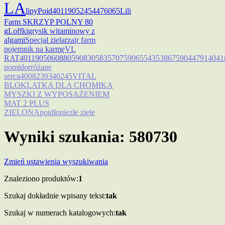
LA
lipy
Poid
4011905245447
6065
Lili
Farm SKRZYP POLNY 80
g
Loffki
grysik witaminowy z
algami
Specjał zielarza
jr farm
pojemnik na karmę
VL
RAT
4011905060880
5908305835707
5906554353867
590447914041
pomidor
różane
serca
4008239340245
VITAL
BLO
KLATKA DLA CHOMIKA
MYSZKI Z WYPOSAŻENIEM
MAT 2 PLUS
ZIELONA
poidło
niezłe ziele
Wyniki szukania: 580730
Zmień ustawienia wyszukiwania
Znaleziono produktów:
1
Szukaj dokładnie wpisany tekst:
tak
Szukaj w numerach katalogowych:
tak