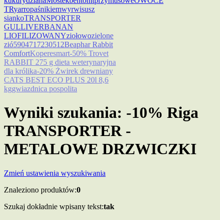
kukurydziana
Mostek
bentonit
przymusowe
OWOCE
TR
yarro
paśnikiem
wyrwisusz
sianko
TRANSPORTER
GULLIVER
BANAN
LIOFILIZOWANY
ziołowo
zielone
zió
5904717230512
Beaphar Rabbit
Comfort
Kopere
smart
-50% Trovet
RABBIT 275 g dieta weterynaryjna
dla królika
-20% Żwirek drewniany
CATS BEST ECO PLUS 20l 8,6
kg
gwiazdnica pospolita
Wyniki szukania: -10% Riga
TRANSPORTER -
METALOWE DRZWICZKI
Zmień ustawienia wyszukiwania
Znaleziono produktów:
0
Szukaj dokładnie wpisany tekst:
tak