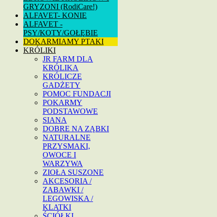
GRYZONI (RodiCare!)
ALFAVET- KONIE
ALFAVET -
PSY/KOTY/GOŁĘBIE
DOKARMIAMY PTAKI
KRÓLIKI
JR FARM DLA
KRÓLIKA
KRÓLICZE
GADŻETY
POMOC FUNDACJI
POKARMY
PODSTAWOWE
SIANA
DOBRE NA ZĄBKI
NATURALNE
PRZYSMAKI,
OWOCE I
WARZYWA
ZIOŁA SUSZONE
AKCESORIA /
ZABAWKI /
LEGOWISKA /
KLATKI
ŚCIÓŁKI