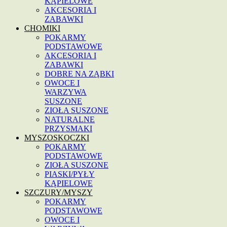
KĄPIELOWE
AKCESORIA I
ZABAWKI
CHOMIKI
POKARMY
PODSTAWOWE
AKCESORIA I
ZABAWKI
DOBRE NA ZĄBKI
OWOCE I
WARZYWA
SUSZONE
ZIOŁA SUSZONE
NATURALNE
PRZYSMAKI
MYSZOSKOCZKI
POKARMY
PODSTAWOWE
ZIOŁA SUSZONE
PIASKI/PYŁY
KĄPIELOWE
SZCZURY/MYSZY
POKARMY
PODSTAWOWE
OWOCE I