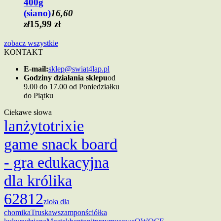
400g
(siano)
16,60
zł
15,99 zł
zobacz wszystkie
KONTAKT
E-mail:
sklep@swiat4lap.pl
Godziny działania sklepu
od
9.00 do 17.00 od Poniedziałku
do Piątku
Ciekawe słowa
lan
żyto
trixie
game snack board
- gra edukacyjna
dla królika
62812
zioła dla
chomika
Truskaw
szampon
ściółka