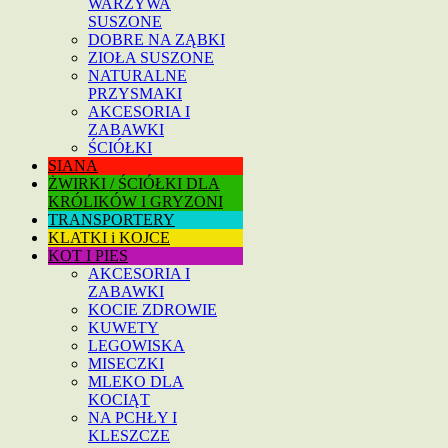
WARZYWA
SUSZONE
DOBRE NA ZĄBKI
ZIOŁA SUSZONE
NATURALNE
PRZYSMAKI
AKCESORIA I
ZABAWKI
ŚCIÓŁKI
SIANA
ŻWIRKI / ŚCIÓŁKI DLA
KRÓLIKÓW I GRYZONI
TRANSPORTERY
KLATKI i KOJCE
KOT I PIES
AKCESORIA I
ZABAWKI
KOCIE ZDROWIE
KUWETY
LEGOWISKA
MISECZKI
MLEKO DLA
KOCIĄT
NA PCHŁY I
KLESZCZE