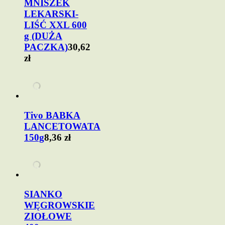
MNISZEK
LEKARSKI-
LIŚĆ XXL 600
g (DUŻA
PACZKA)
30,62
zł
Tivo BABKA
LANCETOWATA
150g
8,36 zł
SIANKO
WĘGROWSKIE
ZIOŁOWE