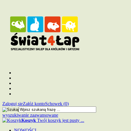
Zaloguj się
Załóż konto
Schowek (0)
wyszukiwanie zaawansowane
Koszyk
Twój koszyk jest pusty ...
NOWOŚCI