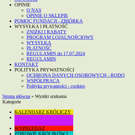
OPINIE
O NAS
OPINIE O SKLEPIE
POMOC FUNDACJI - ZBIÓRKA
WYSYŁKA I PŁATNOŚĆ
ZNIŻKI I RABATY
PROGRAM LOJALNOŚCIOWY
WYSYŁKA
PŁATNOŚĆ
REGULAMIN do 17.07.2024
REGULAMIN
KONTAKT
POLITYKA PRYWATNOŚCI
OCHRONA DANYCH OSOBOWYCH - RODO
WSPÓŁPRACA
Polityka prywatności - cookies
Strona główna
»
Wyniki szukania
Kategorie
KALENDARZ KRÓLICZY
ZDROWIE KRÓLIKÓW I
GRYZONI
WYPRZEDAŻ
ZDROWIE KRÓLIKÓW I