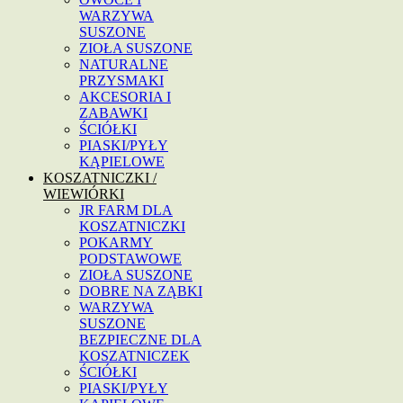
WARZYWA
SUSZONE
ZIOŁA SUSZONE
NATURALNE
PRZYSMAKI
AKCESORIA I
ZABAWKI
ŚCIÓŁKI
PIASKI/PYŁY
KĄPIELOWE
KOSZATNICZKI /
WIEWIÓRKI
JR FARM DLA
KOSZATNICZKI
POKARMY
PODSTAWOWE
ZIOŁA SUSZONE
DOBRE NA ZĄBKI
WARZYWA
SUSZONE
BEZPIECZNE DLA
KOSZATNICZEK
ŚCIÓŁKI
PIASKI/PYŁY