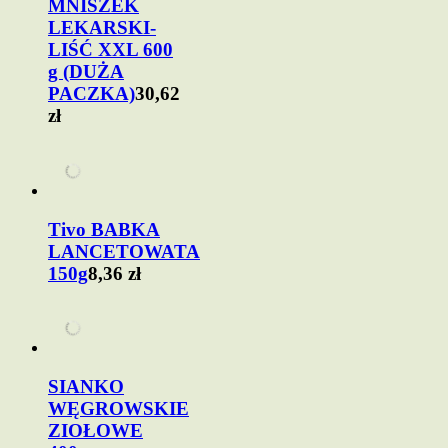
MNISZEK
LEKARSKI-
LIŚĆ XXL 600
g (DUŻA
PACZKA)
30,62
zł
Tivo BABKA
LANCETOWATA
150g
8,36 zł
SIANKO
WĘGROWSKIE
ZIOŁOWE