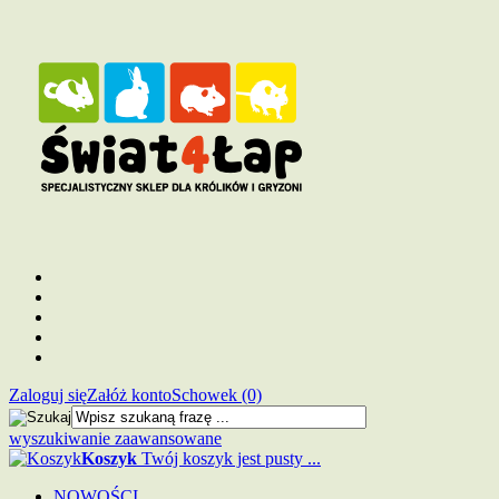
Zaloguj się
Załóż konto
Schowek (0)
wyszukiwanie zaawansowane
Koszyk
Twój koszyk jest pusty ...
NOWOŚCI