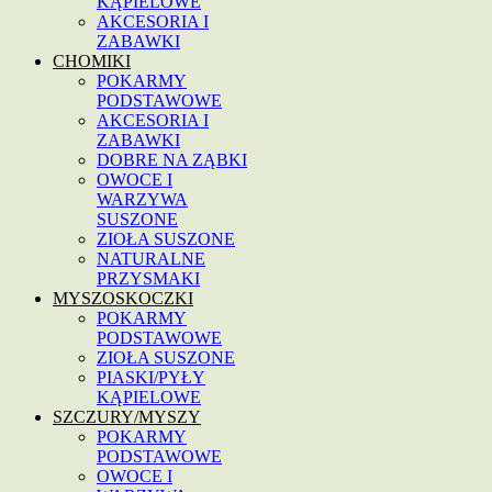
KĄPIELOWE
AKCESORIA I
ZABAWKI
CHOMIKI
POKARMY
PODSTAWOWE
AKCESORIA I
ZABAWKI
DOBRE NA ZĄBKI
OWOCE I
WARZYWA
SUSZONE
ZIOŁA SUSZONE
NATURALNE
PRZYSMAKI
MYSZOSKOCZKI
POKARMY
PODSTAWOWE
ZIOŁA SUSZONE
PIASKI/PYŁY
KĄPIELOWE
SZCZURY/MYSZY
POKARMY
PODSTAWOWE
OWOCE I