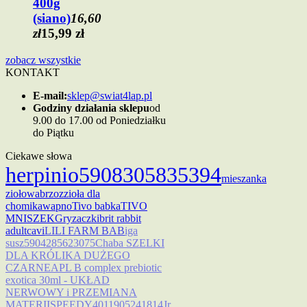
400g
(siano)
16,60
zł
15,99 zł
zobacz wszystkie
KONTAKT
E-mail:
sklep@swiat4lap.pl
Godziny działania sklepu
od
9.00 do 17.00 od Poniedziałku
do Piątku
Ciekawe słowa
her
pinio
5908305835394
mieszanka
ziołowa
brzoz
zioła dla
chomika
wapno
Tivo babka
TIVO
MNISZEK
Gryzaczki
brit rabbit
adult
cavi
LILI FARM BAB
iga
susz
5904285623075
Chaba SZELKI
DLA KRÓLIKA DUŻEGO
CZARNE
APL B complex prebiotic
exotica 30ml - UKŁAD
NERWOWY i PRZEMIANA
MATERII
SPEEDY
4011905241814
Jr