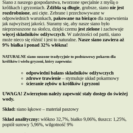
Siano z naszego gospodarstwa, tworzone specjalnie z myślą o
królikach i gryzoniach.
Źdźbła są długie
, grubsze, siano
nie jest
rozdrobnione
, ani cięte. Zebrane i przechowywane w
odpowiednich warunkach,
pakowane na bieżąco
dla zapewnienia
jak najwyższej jakości. Staramy się, aby nasze siano było
nieprzesuszone na słońcu, dzięki czemu
jest zielone
i zachowuje
więcej składników odżywczych
. W zależności od partii, siano
może nieco się różnić i jest to naturalne.
Nasze siano zawiera aż
9% białka i ponad 32% włókna!
NATURALNE siano suszone tradycyjnie to podstawowy pokarm dla
królików i wielu gryzoni, który zapewnia:
odpowiedni balans składników odżywczych
zdrowe trawienie
– stymuluje układ pokarmowy
ścieranie zębów u królików i gryzoni
UWAGA! Zwierzętom należy zapewnić stały dostęp do świeżej
wody.
Skład:
siano łąkowe – materiał paszowy
Skład analityczny:
włókno 32,7%, białko 9,06%, tłuszcz: 1,25%,
popiół surowy 5,96%, wilgotność 9%