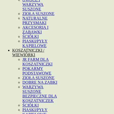
WARZYWA
SUSZONE
ZIOŁA SUSZONE
NATURALNE
PRZYSMAKI
AKCESORIA I
ZABAWKI
ŚCIÓŁKI
PIASKI/PYŁY
KĄPIELOWE
KOSZATNICZKI /
WIEWIÓRKI
JR FARM DLA
KOSZATNICZKI
POKARMY
PODSTAWOWE
ZIOŁA SUSZONE
DOBRE NA ZĄBKI
WARZYWA
SUSZONE
BEZPIECZNE DLA
KOSZATNICZEK
ŚCIÓŁKI
PIASKI/PYŁY