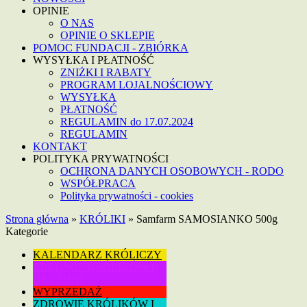
OPINIE
O NAS
OPINIE O SKLEPIE
POMOC FUNDACJI - ZBIÓRKA
WYSYŁKA I PŁATNOŚĆ
ZNIŻKI I RABATY
PROGRAM LOJALNOŚCIOWY
WYSYŁKA
PŁATNOŚĆ
REGULAMIN do 17.07.2024
REGULAMIN
KONTAKT
POLITYKA PRYWATNOŚCI
OCHRONA DANYCH OSOBOWYCH - RODO
WSPÓŁPRACA
Polityka prywatności - cookies
Strona główna
»
KRÓLIKI
»
Samfarm SAMOSIANKO 500g
Kategorie
KALENDARZ KRÓLICZY
ZDROWIE KRÓLIKÓW I
GRYZONI
WYPRZEDAŻ
ZDROWIE KRÓLIKÓW I