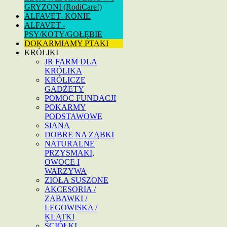
GRYZONI (RodiCare!)
ALFAVET- KONIE
ALFAVET -
PSY/KOTY/GOŁĘBIE
DOKARMIAMY PTAKI
KRÓLIKI
JR FARM DLA
KRÓLIKA
KRÓLICZE
GADŻETY
POMOC FUNDACJI
POKARMY
PODSTAWOWE
SIANA
DOBRE NA ZĄBKI
NATURALNE
PRZYSMAKI,
OWOCE I
WARZYWA
ZIOŁA SUSZONE
AKCESORIA /
ZABAWKI /
LEGOWISKA /
KLATKI
ŚCIÓŁKI