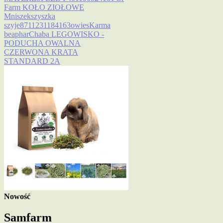
Farm KOŁO ZIOŁOWE
Mniszek
szyszka
szyje
8711231184163
owies
Karma
beaphar
Chaba LEGOWISKO -
PODUCHA OWALNA
CZERWONA KRATA
STANDARD 2A
Nowość
Samfarm