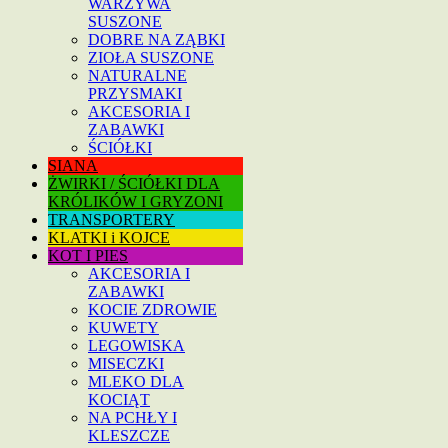
WARZYWA
SUSZONE
DOBRE NA ZĄBKI
ZIOŁA SUSZONE
NATURALNE
PRZYSMAKI
AKCESORIA I
ZABAWKI
ŚCIÓŁKI
SIANA
ŻWIRKI / ŚCIÓŁKI DLA
KRÓLIKÓW I GRYZONI
TRANSPORTERY
KLATKI i KOJCE
KOT I PIES
AKCESORIA I
ZABAWKI
KOCIE ZDROWIE
KUWETY
LEGOWISKA
MISECZKI
MLEKO DLA
KOCIĄT
NA PCHŁY I
KLESZCZE