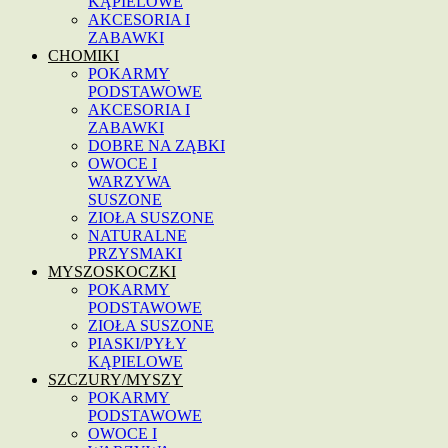
KĄPIELOWE
AKCESORIA I
ZABAWKI
CHOMIKI
POKARMY
PODSTAWOWE
AKCESORIA I
ZABAWKI
DOBRE NA ZĄBKI
OWOCE I
WARZYWA
SUSZONE
ZIOŁA SUSZONE
NATURALNE
PRZYSMAKI
MYSZOSKOCZKI
POKARMY
PODSTAWOWE
ZIOŁA SUSZONE
PIASKI/PYŁY
KĄPIELOWE
SZCZURY/MYSZY
POKARMY
PODSTAWOWE
OWOCE I