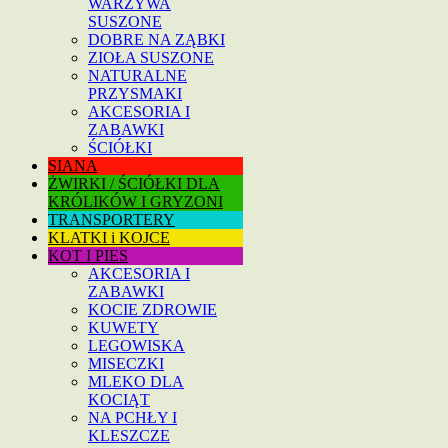
WARZYWA
SUSZONE
DOBRE NA ZĄBKI
ZIOŁA SUSZONE
NATURALNE
PRZYSMAKI
AKCESORIA I
ZABAWKI
ŚCIÓŁKI
SIANA
ŻWIRKI / ŚCIÓŁKI DLA
KRÓLIKÓW I GRYZONI
TRANSPORTERY
KLATKI i KOJCE
KOT I PIES
AKCESORIA I
ZABAWKI
KOCIE ZDROWIE
KUWETY
LEGOWISKA
MISECZKI
MLEKO DLA
KOCIĄT
NA PCHŁY I
KLESZCZE