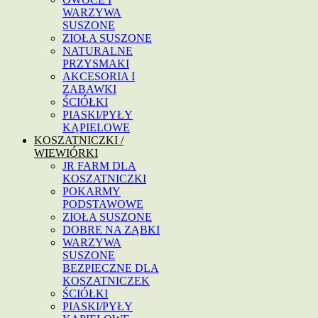
WARZYWA
SUSZONE
ZIOŁA SUSZONE
NATURALNE
PRZYSMAKI
AKCESORIA I
ZABAWKI
ŚCIÓŁKI
PIASKI/PYŁY
KĄPIELOWE
KOSZATNICZKI /
WIEWIÓRKI
JR FARM DLA
KOSZATNICZKI
POKARMY
PODSTAWOWE
ZIOŁA SUSZONE
DOBRE NA ZĄBKI
WARZYWA
SUSZONE
BEZPIECZNE DLA
KOSZATNICZEK
ŚCIÓŁKI
PIASKI/PYŁY