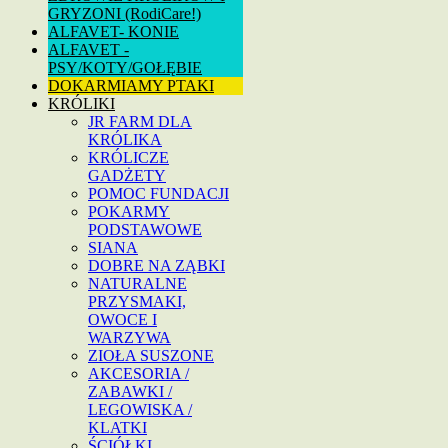
GRYZONI (RodiCare!)
ALFAVET- KONIE
ALFAVET -
PSY/KOTY/GOŁĘBIE
DOKARMIAMY PTAKI
KRÓLIKI
JR FARM DLA
KRÓLIKA
KRÓLICZE
GADŻETY
POMOC FUNDACJI
POKARMY
PODSTAWOWE
SIANA
DOBRE NA ZĄBKI
NATURALNE
PRZYSMAKI,
OWOCE I
WARZYWA
ZIOŁA SUSZONE
AKCESORIA /
ZABAWKI /
LEGOWISKA /
KLATKI
ŚCIÓŁKI