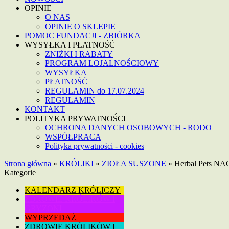
OPINIE
O NAS
OPINIE O SKLEPIE
POMOC FUNDACJI - ZBIÓRKA
WYSYŁKA I PŁATNOŚĆ
ZNIŻKI I RABATY
PROGRAM LOJALNOŚCIOWY
WYSYŁKA
PŁATNOŚĆ
REGULAMIN do 17.07.2024
REGULAMIN
KONTAKT
POLITYKA PRYWATNOŚCI
OCHRONA DANYCH OSOBOWYCH - RODO
WSPÓŁPRACA
Polityka prywatności - cookies
Strona główna
»
KRÓLIKI
»
ZIOŁA SUSZONE
»
Herbal Pets N
Kategorie
KALENDARZ KRÓLICZY
ZDROWIE KRÓLIKÓW I
GRYZONI
WYPRZEDAŻ
ZDROWIE KRÓLIKÓW I