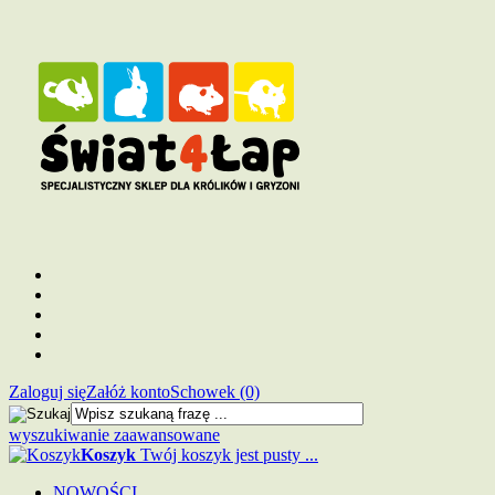
Zaloguj się
Załóż konto
Schowek (0)
wyszukiwanie zaawansowane
Koszyk
Twój koszyk jest pusty ...
NOWOŚCI