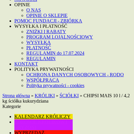
OPINIE
O NAS
OPINIE O SKLEPIE
POMOC FUNDACJI - ZBIÓRKA
WYSYŁKA I PŁATNOŚĆ
ZNIŻKI I RABATY
PROGRAM LOJALNOŚCIOWY
WYSYŁKA
PŁATNOŚĆ
REGULAMIN do 17.07.2024
REGULAMIN
KONTAKT
POLITYKA PRYWATNOŚCI
OCHRONA DANYCH OSOBOWYCH - RODO
WSPÓŁPRACA
Polityka prywatności - cookies
Strona główna
»
KRÓLIKI
»
ŚCIÓŁKI
»
CHIPSI MAIS 10 l / 4,2
kg ściółka kukurydziana
Kategorie
KALENDARZ KRÓLICZY
ZDROWIE KRÓLIKÓW I
GRYZONI
WYPRZEDAŻ