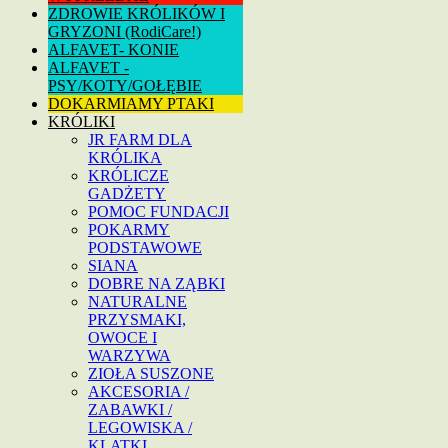
ZDROWIE KRÓLIKÓW I
GRYZONI (RodiCare!)
ALFAVET- KONIE
ALFAVET -
PSY/KOTY/GOŁĘBIE
DOKARMIAMY PTAKI
KRÓLIKI
JR FARM DLA
KRÓLIKA
KRÓLICZE
GADŻETY
POMOC FUNDACJI
POKARMY
PODSTAWOWE
SIANA
DOBRE NA ZĄBKI
NATURALNE
PRZYSMAKI,
OWOCE I
WARZYWA
ZIOŁA SUSZONE
AKCESORIA /
ZABAWKI /
LEGOWISKA /
KLATKI