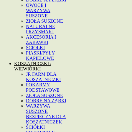
OWOCE I
WARZYWA
SUSZONE
ZIOŁA SUSZONE
NATURALNE
PRZYSMAKI
AKCESORIA I
ZABAWKI
ŚCIÓŁKI
PIASKI/PYŁY
KĄPIELOWE
KOSZATNICZKI /
WIEWIÓRKI
JR FARM DLA
KOSZATNICZKI
POKARMY
PODSTAWOWE
ZIOŁA SUSZONE
DOBRE NA ZĄBKI
WARZYWA
SUSZONE
BEZPIECZNE DLA
KOSZATNICZEK
ŚCIÓŁKI