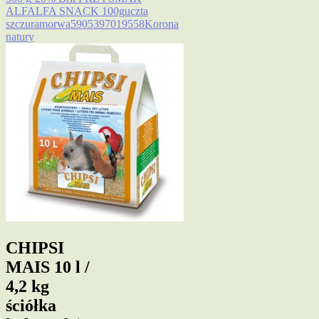
ALFALFA SNACK 100g
uczta
szczura
morwa
5905397019558
Korona
natury
CHIPSI
MAIS 10 l /
4,2 kg
ściółka