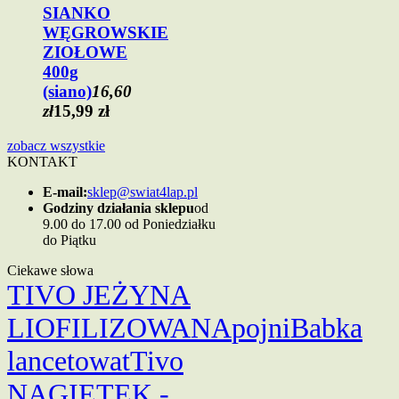
SIANKO
WĘGROWSKIE
ZIOŁOWE
400g
(siano)
16,60
zł
15,99 zł
zobacz wszystkie
KONTAKT
E-mail:
sklep@swiat4lap.pl
Godziny działania sklepu
od
9.00 do 17.00 od Poniedziałku
do Piątku
Ciekawe słowa
TIVO JEŻYNA
LIOFILIZOWANA
pojni
Babka
lancetowat
Tivo
NAGIETEK -