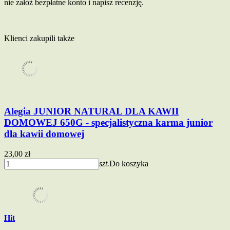
nie załóż bezpłatne konto i napisz recenzję.
Klienci zakupili także
Alegia JUNIOR NATURAL DLA KAWII
DOMOWEJ 650G - specjalistyczna karma junior
dla kawii domowej
23,00 zł
szt.
Do koszyka
Hit