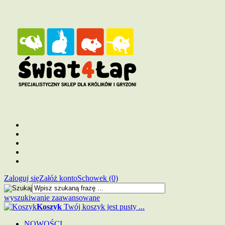
Zaloguj się
Załóż konto
Schowek (0)
wyszukiwanie zaawansowane
Koszyk
Twój koszyk jest pusty ...
NOWOŚCI