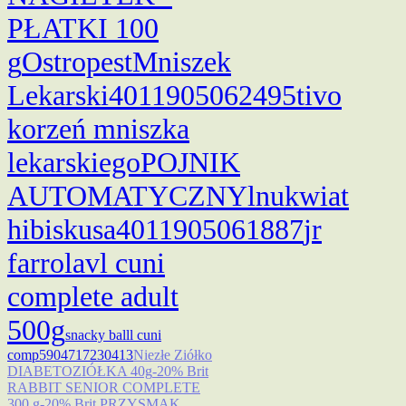
PŁATKI 100
g
Ostropest
Mniszek
Lekarski
4011905062495
tivo
korzeń mniszka
lekarskiego
POJNIK
AUTOMATYCZNY
lnu
kwiat
hibiskusa
4011905061887
jr
far
rola
vl cuni
complete adult
500g
snacky ball
l cuni
comp
5904717230413
Niezłe Ziółko
DIABETOZIÓŁKA 40g
-20% Brit
RABBIT SENIOR COMPLETE
300 g
-20% Brit PRZYSMAK