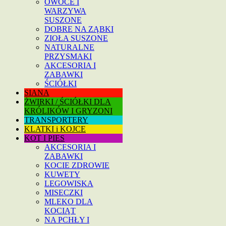
OWOCE I
WARZYWA
SUSZONE
DOBRE NA ZĄBKI
ZIOŁA SUSZONE
NATURALNE
PRZYSMAKI
AKCESORIA I
ZABAWKI
ŚCIÓŁKI
SIANA
ŻWIRKI / ŚCIÓŁKI DLA
KRÓLIKÓW I GRYZONI
TRANSPORTERY
KLATKI i KOJCE
KOT I PIES
AKCESORIA I
ZABAWKI
KOCIE ZDROWIE
KUWETY
LEGOWISKA
MISECZKI
MLEKO DLA
KOCIĄT
NA PCHŁY I