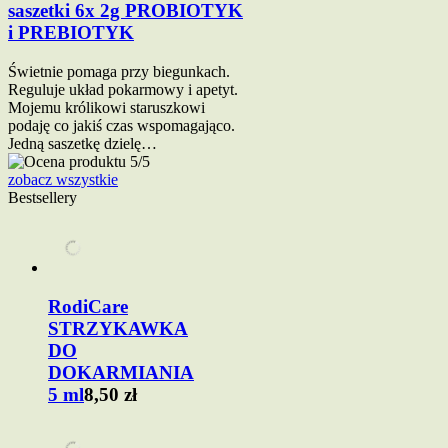
saszetki 6x 2g PROBIOTYK
i PREBIOTYK
Świetnie pomaga przy biegunkach.
Reguluje układ pokarmowy i apetyt.
Mojemu królikowi staruszkowi
podaję co jakiś czas wspomagająco.
Jedną saszetkę dzielę…
zobacz wszystkie
Bestsellery
RodiCare
STRZYKAWKA
DO
DOKARMIANIA
5 ml
8,50 zł